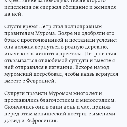
к крестьянке за помощью. После второго
исцеления он сдержал обещание и женился
на ней.
Спустя время Петр стал полноправным
правителем Мурома. Бояре не одобряли его
брак с простолюдинкой и поставили условие:
она должна вернуться в родную деревню,
иначе князь лишится престола. Петр не стал
отказываться от любимой супруги и вместе с
ней отправился в изгнание. Вскоре народ
муромский потребовал, чтобы князь вернулся
вместе с Февронией.
Супруги правили Муромом много лет и
прославились благочестием и милосердием.
Скончались они в один день и час, приняв
перед этим монашеский постриг с именами
Давид и Евфросиния.