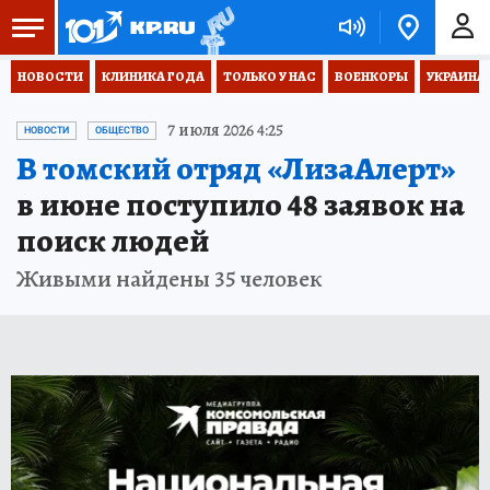
НОВОСТИ
КЛИНИКА ГОДА
ТОЛЬКО У НАС
ВОЕНКОРЫ
УКРАИНА
7 июля 2026 4:25
НОВОСТИ
ОБЩЕСТВО
В томский отряд «ЛизаАлерт»
в июне поступило 48 заявок на
поиск людей
Живыми найдены 35 человек