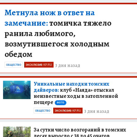
Метнула нож в ответ на
замечание:
томичка тяжело
ранила любимого,
возмутившегося холодным
обедом
3 дня назад
ОБЩЕСТВО
ЭКСКЛЮЗИВ KP.RU
Уникальные находки томских
дайверов:
клуб «Наяда» отыскал
неизвестные ходы в затопленной
пещере
ФОТО
3 дня назад
ОБЩЕСТВО
ЭКСКЛЮЗИВ KP.RU
За сутки число возгораний в томских
лесах выросло с 38 до 45 очагов