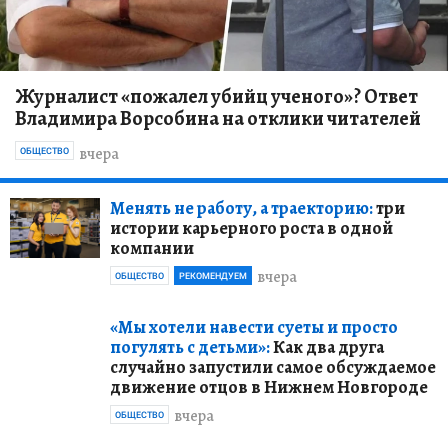
Журналист «пожалел убийц ученого»? Ответ
Владимира Ворсобина на отклики читателей
вчера
ОБЩЕСТВО
Менять не работу, а траекторию:
три
истории карьерного роста в одной
компании
вчера
ОБЩЕСТВО
РЕКОМЕНДУЕМ
«Мы хотели навести суеты и просто
погулять с детьми»:
Как два друга
случайно запустили самое обсуждаемое
движение отцов в Нижнем Новгороде
вчера
ОБЩЕСТВО