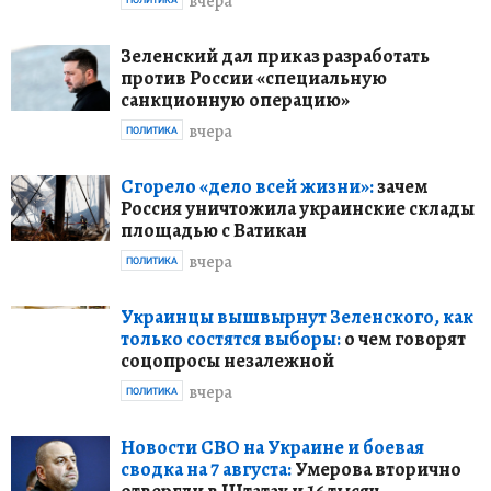
вчера
Зеленский дал приказ разработать
против России «специальную
санкционную операцию»
вчера
ПОЛИТИКА
Сгорело «дело всей жизни»:
зачем
Россия уничтожила украинские склады
площадью с Ватикан
вчера
ПОЛИТИКА
Украинцы вышвырнут Зеленского, как
только состятся выборы:
о чем говорят
соцопросы незалежной
вчера
ПОЛИТИКА
Новости СВО на Украине и боевая
сводка на 7 августа:
Умерова вторично
отвергли в Штатах и 16 тысяч