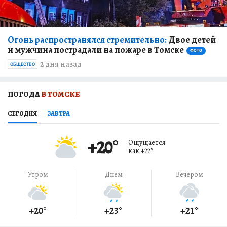
Огонь распространялся стремительно:
Двое детей
и мужчина пострадали на пожаре в Томске
ФОТО
2 дня назад
ОБЩЕСТВО
ПОГОДА
В ТОМСКЕ
СЕГОДНЯ
ЗАВТРА
+20
°
Ощущается
как
+22
°
Утром
Днем
Вечером
+20
°
+23
°
+21
°