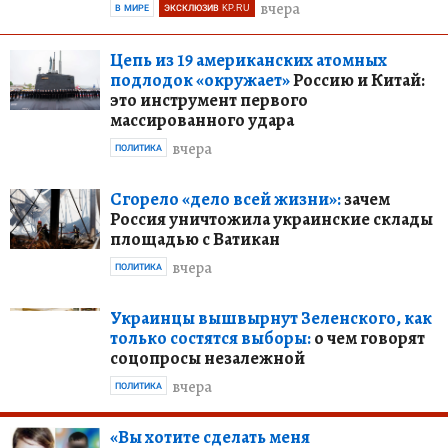
вчера
В МИРЕ
ЭКСКЛЮЗИВ KP.RU
Цепь из 19 американских атомных
подлодок «окружает»
Россию и Китай:
это инструмент первого
массированного удара
вчера
ПОЛИТИКА
Сгорело «дело всей жизни»:
зачем
Россия уничтожила украинские склады
площадью с Ватикан
вчера
ПОЛИТИКА
Украинцы вышвырнут Зеленского, как
только состятся выборы:
о чем говорят
соцопросы незалежной
вчера
ПОЛИТИКА
«Вы хотите сделать меня