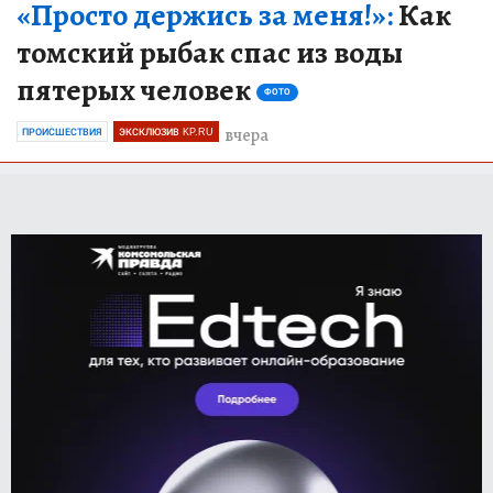
«Просто держись за меня!»:
Как
томский рыбак спас из воды
пятерых человек
ФОТО
вчера
ПРОИСШЕСТВИЯ
ЭКСКЛЮЗИВ KP.RU