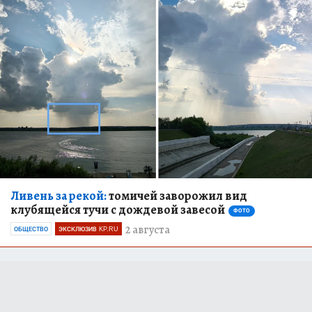
Ливень за рекой:
томичей заворожил вид
клубящейся тучи с дождевой завесой
ФОТО
2 августа
ОБЩЕСТВО
ЭКСКЛЮЗИВ KP.RU