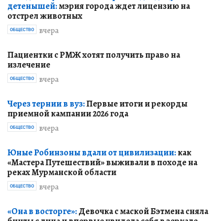
детенышей:
мэрия города ждет лицензию на
отстрел животных
вчера
ОБЩЕСТВО
Пациентки с РМЖ хотят получить право на
излечение
вчера
ОБЩЕСТВО
Через тернии в вуз:
Первые итоги и рекорды
приемной кампании 2026 года
вчера
ОБЩЕСТВО
Юные Робинзоны вдали от цивилизации:
как
«Мастера Путешествий» выживали в походе на
реках Мурманской области
вчера
ОБЩЕСТВО
«Она в восторге»:
Девочка с маской Бэтмена сняла