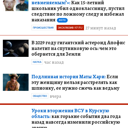
невменяемым?»:
Как 15-летний
школьник убил одноклассницу, пустил
следствие по ложному следу и избежал
наказания
ФОТО
27 минут назад
ПРОИСШЕСТВИЯ
ЭКСКЛЮЗИВ KP.RU
В 2029 году гигантский астероид Апофис
налетит на спутниковую ось: чем это
обернется для Земли
час назад
НАУКА
Подлинная история Маты Хари:
Если
эту женщину нельзя расстрелять как
шпионку, ее нужно сжечь как ведьму
вчера
ОБЩЕСТВО
Уроки вторжения ВСУ в Курскую
область:
как горькие события два года
назад навсегда изменили российскую
армию