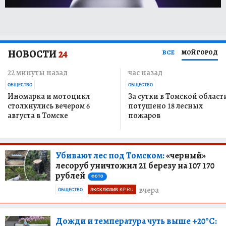
НОВОСТИ
24
ВСЕ
МОЙ ГОРОД
22 минуты назад
час назад
ОБЩЕСТВО
ОБЩЕСТВО
Иномарка и мотоцикл
За сутки в Томской област
столкнулись вечером 6
потушено 18 лесных
августа в Томске
пожаров
Убивают лес под Томском:
«черный»
лесоруб уничтожил 21 березу на 107 170
рублей
ФОТО
вчера
ОБЩЕСТВО
ЭКСКЛЮЗИВ KP.RU
Дожди и температура чуть выше +20°С: