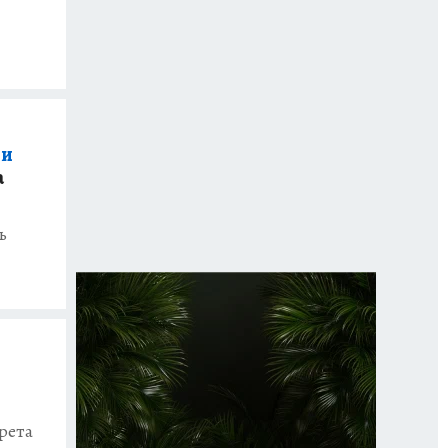
 и
а
ь
рета