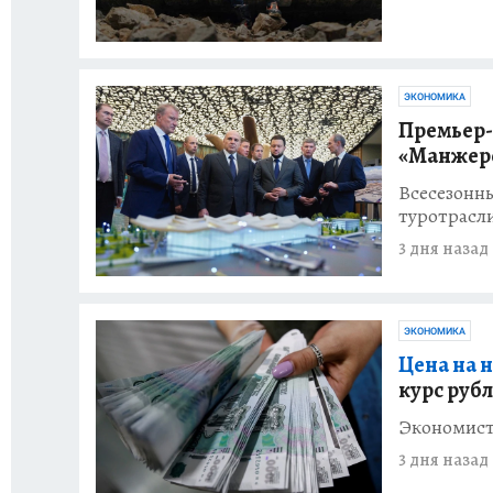
ЭКОНОМИКА
Премьер-
«Манжеро
Всесезонн
туротрасл
3 дня назад
ЭКОНОМИКА
Цена на 
курс руб
Экономист 
3 дня назад