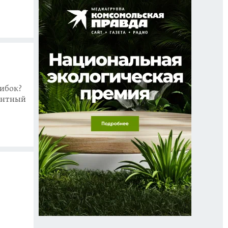
шибок?
ентный