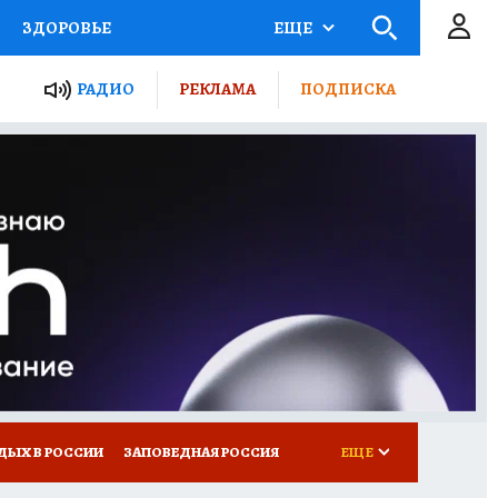
ЗДОРОВЬЕ
ЕЩЕ
ТЫ РОССИИ
РАДИО
РЕКЛАМА
ПОДПИСКА
КРЕТЫ
ПУТЕВОДИТЕЛЬ
 ЖЕЛЕЗА
ТУРИЗМ
Д ПОТРЕБИТЕЛЯ
ВСЕ О КП
ДЫХ В РОССИИ
ЗАПОВЕДНАЯ РОССИЯ
ЕЩЕ