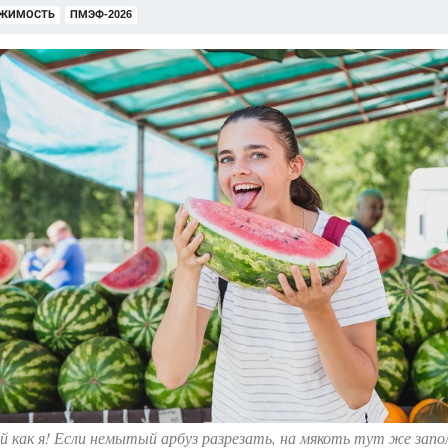
ТОМСКОЙ ОБЛАСТИ
ИСПЫТАНО НА СЕБЕ
ЖИМОСТЬ
ПМЭФ-2026
ай как я! Если немытый арбуз разрезать, на мякоть тут же зап