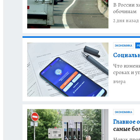
В России х
обочинам
2 дня назад
ЭКОНОМИКА
Р
Социальн
Что измени
сроках и 
вчера
ЭКОНОМИКА
Главное о
самые бо
Новак пров