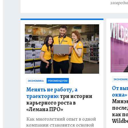
зловредн
ЭКОНОМИК
ЭКОНОМИКА
РЕКОМЕНДУЕМ
От вы
Менять не работу, а
окна»
траекторию:
три истории
Минэк
карьерного роста в
после
«Лемана ПРО»
как п
Как многолетний опыт в одной
Wildb
компании становится основой