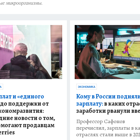
ые микроорганизмы.
А
ЭКОНОМИКА
плат и «единого
Кому в России поднял
до поддержки от
зарплату:
в каких отра
ономразвития:
заработки рванули вв
дние новости о том,
Профессор Сафонов
омогают продавцам
перечислил, зарплаты в к
erries
отраслях стали выше в 20