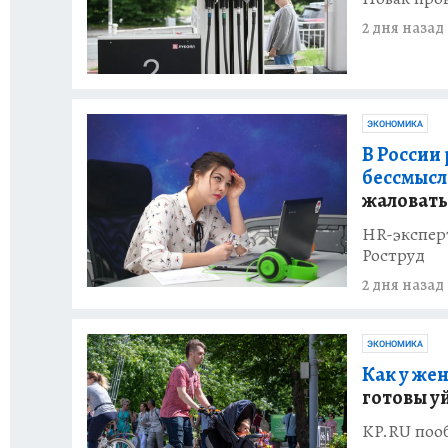
2 дня назад
ЭКОНОМИКА
В России
бессмысл
жаловать
HR-эксперт
Роструд
2 дня назад
ЭКОНОМИКА
Как у жен
готовы у
KP.RU поо