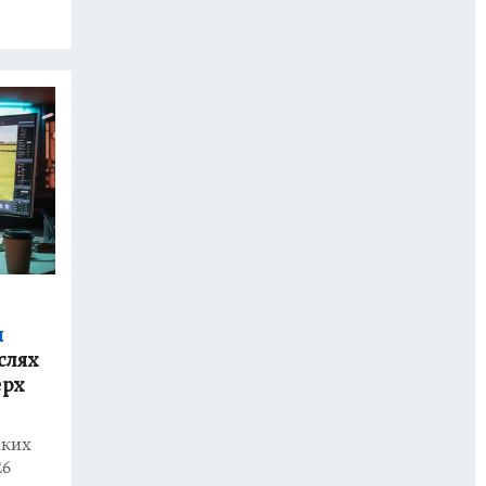
и
слях
ерх
аких
26