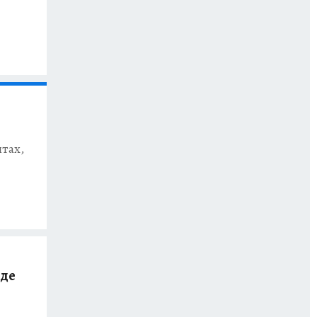
итах,
где