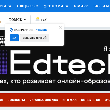
ИТИКА
ОБЩЕСТВО
ЭКОНОМИКА
В МИРЕ
ЗВЕЗДЫ
ЛУМНИСТЫ
ПРОИСШЕСТВИЯ
НАЦИОНАЛЬНЫЕ ПРОЕК
ТОМСК
+22
°
ВАШ РЕГИОН —
ТОМСК
Ы
ОТКРЫВАЕМ МИР
Я ЗНАЮ
СЕМЬЯ
ЖЕНСКИЕ СЕ
ДА
ВЫБРАТЬ ДРУГОЙ
ПРОМОКОДЫ
СЕРИАЛЫ
СПЕЦПРОЕКТЫ
ДЕФИЦИТ
ВИЗОР
КОЛЛЕКЦИИ
КОНКУРСЫ
РАБОТА У НАС
ГИ
НА САЙТЕ
АС
ВОЕНКОРЫ
УКРАИНА: СВОДКА
КП В МАХ
КОНКУРС КП
ОТ