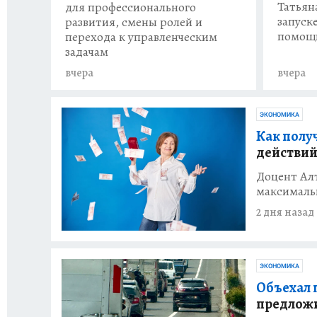
Татьян
для профессионального
запуск
развития, смены ролей и
помощи
перехода к управленческим
задачам
вчера
вчера
ЭКОНОМИКА
Как получ
действи
Доцент Алт
максималь
2 дня назад
ЭКОНОМИКА
Объехал п
предложи