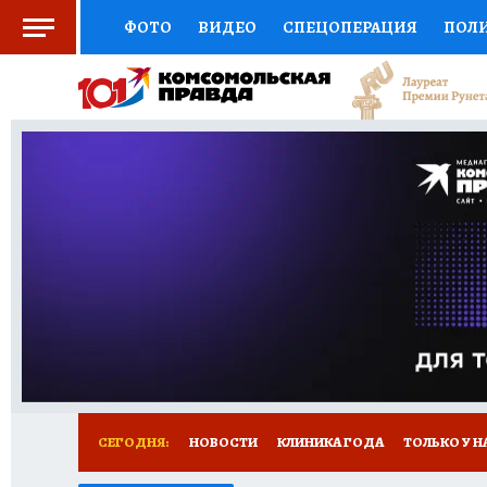
ФОТО
ВИДЕО
СПЕЦОПЕРАЦИЯ
ПОЛ
СОЦПОДДЕРЖКА
НАУКА
СПОРТ
КО
ВЫБОР ЭКСПЕРТОВ
ДОКТОР
ФИНАНС
КНИЖНАЯ ПОЛКА
ПРОГНОЗЫ НА СПОРТ
ПРЕСС-ЦЕНТР
НЕДВИЖИМОСТЬ
ТЕЛЕ
РАДИО КП
РЕКЛАМА
ТЕСТЫ
НОВОЕ 
СЕГОДНЯ:
НОВОСТИ
КЛИНИКА ГОДА
ТОЛЬКО У Н