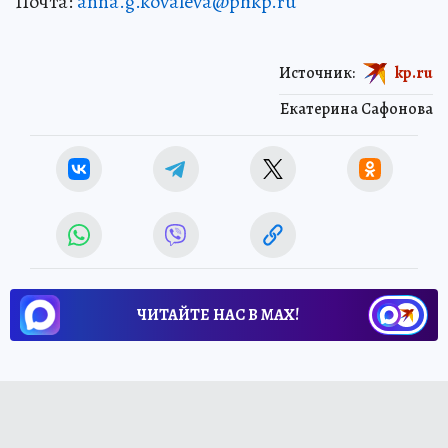
Почта:
anna.g.kovaleva@phkp.ru
Источник:
kp.ru
Екатерина Сафонова
ЧИТАЙТЕ НАС В МАХ!