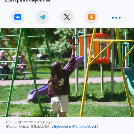
Екатерина Сафонова
Все нарушения уже устранены
Фото:
Ольга ЮШКОВА.
Перейти в Фотобанк КП