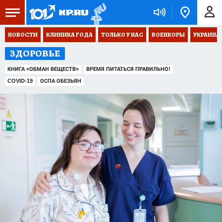
НОВОСТИ
КЛИНИКА ГОДА
ТОЛЬКО У НАС
ВОЕНКОРЫ
УКРАИНА
ЗДОРОВЬЕ
КНИГА «ОБМАН ВЕЩЕСТВ»
ВРЕМЯ ПИТАТЬСЯ ПРАВИЛЬНО!
COVID-19
ОСПА ОБЕЗЬЯН