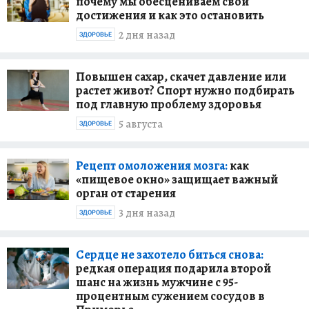
почему мы обесцениваем свои
достижения и как это остановить
2 дня назад
ЗДОРОВЬЕ
Повышен сахар, скачет давление или
растет живот? Спорт нужно подбирать
под главную проблему здоровья
5 августа
ЗДОРОВЬЕ
Рецепт омоложения мозга:
как
«пищевое окно» защищает важный
орган от старения
3 дня назад
ЗДОРОВЬЕ
Сердце не захотело биться снова:
редкая операция подарила второй
шанс на жизнь мужчине с 95-
процентным сужением сосудов в