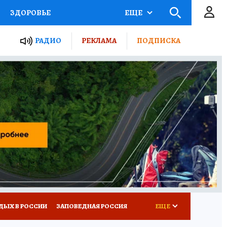
ЗДОРОВЬЕ
ЕЩЕ
ТЫ РОССИИ
РАДИО
РЕКЛАМА
ПОДПИСКА
КРЕТЫ
ПУТЕВОДИТЕЛЬ
 ЖЕЛЕЗА
ТУРИЗМ
Д ПОТРЕБИТЕЛЯ
ВСЕ О КП
ДЫХ В РОССИИ
ЗАПОВЕДНАЯ РОССИЯ
ЕЩЕ