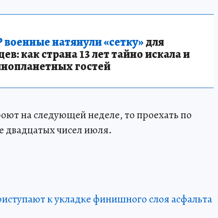
 военные натянули «сетку»
для
в: как страна 13 лет тайно искала и
инопланетных гостей
роют на следующей неделе, то проехать по
е двадцатых чисел июля.
риступают к укладке финишного слоя асфальта