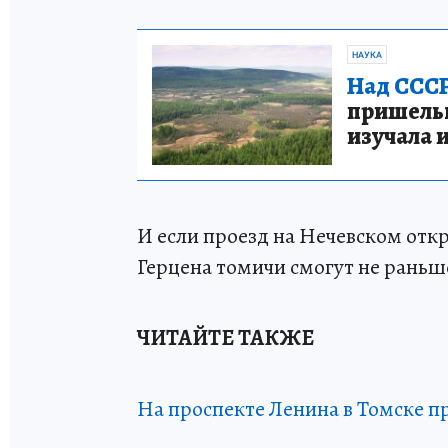
НАУКА
Над СССР
пришельце
изучала 
И если проезд на Нечевском отк
Герцена томичи смогут не раньш
ЧИТАЙТЕ ТАКЖЕ
На проспекте Ленина в Томске п