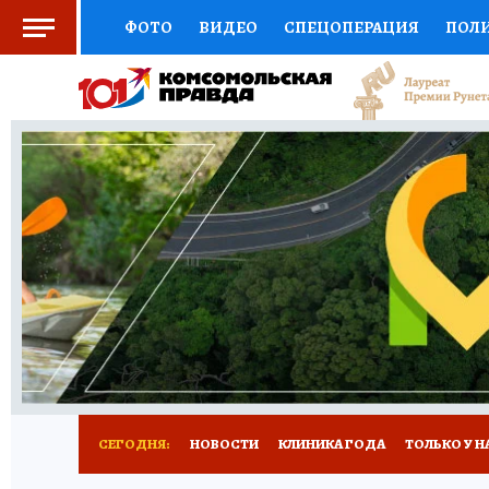
ФОТО
ВИДЕО
СПЕЦОПЕРАЦИЯ
ПОЛ
СОЦПОДДЕРЖКА
НАУКА
СПОРТ
КО
ВЫБОР ЭКСПЕРТОВ
ДОКТОР
ФИНАНС
КНИЖНАЯ ПОЛКА
ПРОГНОЗЫ НА СПОРТ
ПРЕСС-ЦЕНТР
НЕДВИЖИМОСТЬ
ТЕЛЕ
РАДИО КП
РЕКЛАМА
ТЕСТЫ
НОВОЕ 
СЕГОДНЯ:
НОВОСТИ
КЛИНИКА ГОДА
ТОЛЬКО У Н