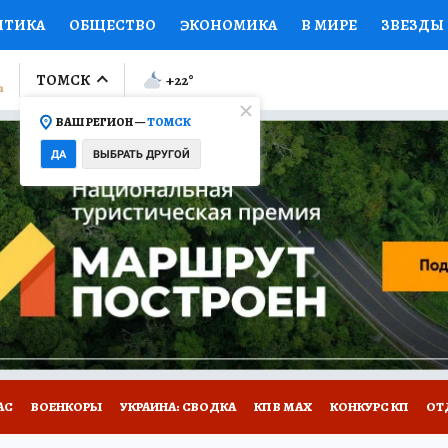
ИТИКА
ОБЩЕСТВО
ЭКОНОМИКА
В МИРЕ
ЗВЕЗДЫ
ЛУМНИСТЫ
ПРОИСШЕСТВИЯ
НАЦИОНАЛЬНЫЕ ПРОЕК
ТОМСК
+22
°
ВАШ РЕГИОН —
ТОМСК
Ы
ОТКРЫВАЕМ МИР
Я ЗНАЮ
СЕМЬЯ
ЖЕНСКИЕ СЕ
ДА
ВЫБРАТЬ ДРУГОЙ
ПРОМОКОДЫ
СЕРИАЛЫ
СПЕЦПРОЕКТЫ
ДЕФИЦИТ
ВИЗОР
КОЛЛЕКЦИИ
КОНКУРСЫ
РАБОТА У НАС
ГИ
НА САЙТЕ
АС
ВОЕНКОРЫ
УКРАИНА: СВОДКА
КП В МАХ
КОНКУРС КП
ОТ