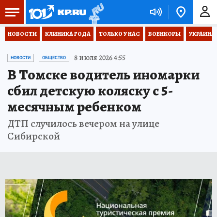
НОВОСТИ
КЛИНИКА ГОДА
ТОЛЬКО У НАС
ВОЕНКОРЫ
УКРАИНА
8 июля 2026 4:55
НОВОСТИ
ОБЩЕСТВО
В Томске водитель иномарки
сбил детскую коляску с 5-
месячным ребенком
ДТП случилось вечером на улице
Сибирской