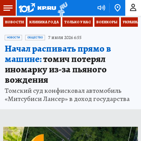
НОВОСТИ
КЛИНИКА ГОДА
ТОЛЬКО У НАС
ВОЕНКОРЫ
УКРАИНА
7 июля 2026 6:55
НОВОСТИ
ОБЩЕСТВО
Начал распивать прямо в
машине:
томич потерял
иномарку из-за пьяного
вождения
Томский суд конфисковал автомобиль
«Митсубиси Лансер» в доход государства