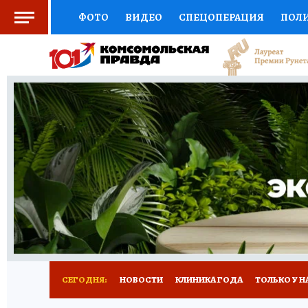
ФОТО
ВИДЕО
СПЕЦОПЕРАЦИЯ
ПОЛ
СОЦПОДДЕРЖКА
НАУКА
СПОРТ
КО
ВЫБОР ЭКСПЕРТОВ
ДОКТОР
ФИНАНС
КНИЖНАЯ ПОЛКА
ПРОГНОЗЫ НА СПОРТ
ПРЕСС-ЦЕНТР
НЕДВИЖИМОСТЬ
ТЕЛЕ
РАДИО КП
РЕКЛАМА
ТЕСТЫ
НОВОЕ 
СЕГОДНЯ:
НОВОСТИ
КЛИНИКА ГОДА
ТОЛЬКО У Н