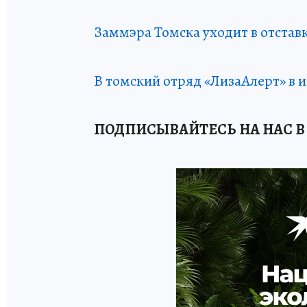
Заммэра Томска уходит в отстав
В томский отряд «ЛизаАлерт» в и
ПОДПИСЫВАЙТЕСЬ НА НАС В