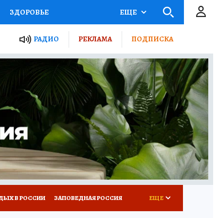
ЗДОРОВЬЕ
ЕЩЕ
ТЫ РОССИИ
РАДИО
РЕКЛАМА
ПОДПИСКА
КРЕТЫ
ПУТЕВОДИТЕЛЬ
 ЖЕЛЕЗА
ТУРИЗМ
Д ПОТРЕБИТЕЛЯ
ВСЕ О КП
ДЫХ В РОССИИ
ЗАПОВЕДНАЯ РОССИЯ
ЕЩЕ