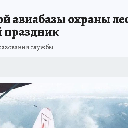
ТОМСКОЙ ОБЛАСТИ
ИСПЫТАНО НА СЕБЕ
й авиабазы охраны ле
 праздник
бразования службы