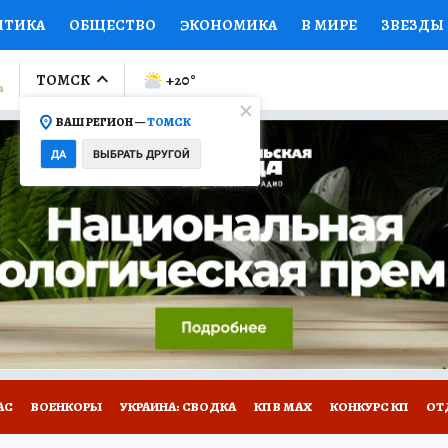
ИТИКА
ОБЩЕСТВО
ЭКОНОМИКА
В МИРЕ
ЗВЕЗДЫ
ЛУМНИСТЫ
ПРОИСШЕСТВИЯ
НАЦИОНАЛЬНЫЕ ПРОЕК
ТОМСК
+20
°
ВАШ РЕГИОН —
ТОМСК
Ы
ОТКРЫВАЕМ МИР
Я ЗНАЮ
СЕМЬЯ
ЖЕНСКИЕ СЕ
ДА
ВЫБРАТЬ ДРУГОЙ
ПРОМОКОДЫ
СЕРИАЛЫ
СПЕЦПРОЕКТЫ
ДЕФИЦИТ
ВИЗОР
КОЛЛЕКЦИИ
КОНКУРСЫ
РАБОТА У НАС
ГИ
НА САЙТЕ
АС
ВОЕНКОРЫ
УКРАИНА: СВОДКА
КП В МАХ
КОНКУРС КП
ОТ