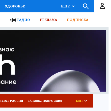
ЗДОРОВЬЕ
ЕЩЕ
ТЫ РОССИИ
РАДИО
РЕКЛАМА
ПОДПИСКА
КРЕТЫ
ПУТЕВОДИТЕЛЬ
 ЖЕЛЕЗА
ТУРИЗМ
Д ПОТРЕБИТЕЛЯ
ВСЕ О КП
ДЫХ В РОССИИ
ЗАПОВЕДНАЯ РОССИЯ
ЕЩЕ