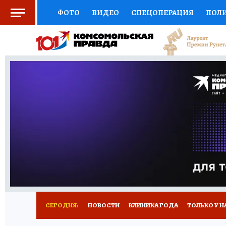
ФОТО
ВИДЕО
СПЕЦОПЕРАЦИЯ
ПОЛ
СОЦПОДДЕРЖКА
НАУКА
СПОРТ
КО
ВЫБОР ЭКСПЕРТОВ
ДОКТОР
ФИНАНС
КНИЖНАЯ ПОЛКА
ПРОГНОЗЫ НА СПОРТ
ПРЕСС-ЦЕНТР
НЕДВИЖИМОСТЬ
ТЕЛЕ
РАДИО КП
РЕКЛАМА
ТЕСТЫ
НОВОЕ 
СЕГОДНЯ:
НОВОСТИ
КЛИНИКА ГОДА
ТОЛЬКО У Н