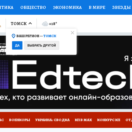
ИТИКА
ОБЩЕСТВО
ЭКОНОМИКА
В МИРЕ
ЗВЕЗДЫ
ЛУМНИСТЫ
ПРОИСШЕСТВИЯ
НАЦИОНАЛЬНЫЕ ПРОЕК
ТОМСК
+18
°
ВАШ РЕГИОН —
ТОМСК
Ы
ОТКРЫВАЕМ МИР
Я ЗНАЮ
СЕМЬЯ
ЖЕНСКИЕ СЕ
ДА
ВЫБРАТЬ ДРУГОЙ
ПРОМОКОДЫ
СЕРИАЛЫ
СПЕЦПРОЕКТЫ
ДЕФИЦИТ
ВИЗОР
КОЛЛЕКЦИИ
КОНКУРСЫ
РАБОТА У НАС
ГИ
НА САЙТЕ
АС
ВОЕНКОРЫ
УКРАИНА: СВОДКА
КП В МАХ
КОНКУРС КП
ОТ