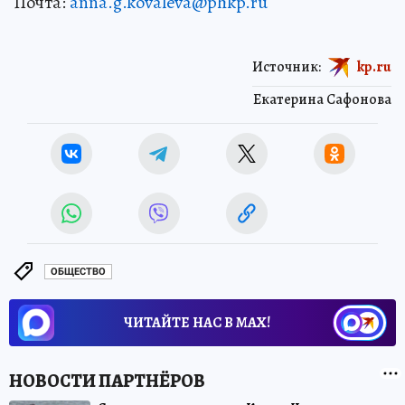
Почта:
anna.g.kovaleva@phkp.ru
Источник:
kp.ru
Екатерина Сафонова
ОБЩЕСТВО
ЧИТАЙТЕ НАС В МАХ!