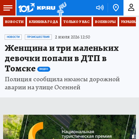
НОВОСТИ
КЛИНИКА ГОДА
ТОЛЬКО У НАС
ВОЕНКОРЫ
УКРАИНА
2 июля 2026 12:50
НОВОСТИ
ПРОИСШЕСТВИЯ
Женщина и три маленьких
девочки попали в ДТП в
Томске
ВИДЕО
Полиция сообщила нюансы дорожной
аварии на улице Осенней