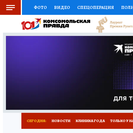
ФОТО
ВИДЕО
СПЕЦОПЕРАЦИЯ
ПОЛ
СОЦПОДДЕРЖКА
НАУКА
СПОРТ
КО
ВЫБОР ЭКСПЕРТОВ
ДОКТОР
ФИНАНС
КНИЖНАЯ ПОЛКА
ПРОГНОЗЫ НА СПОРТ
ПРЕСС-ЦЕНТР
НЕДВИЖИМОСТЬ
ТЕЛЕ
РАДИО КП
РЕКЛАМА
ТЕСТЫ
НОВОЕ 
СЕГОДНЯ:
НОВОСТИ
КЛИНИКА ГОДА
ТОЛЬКО У Н