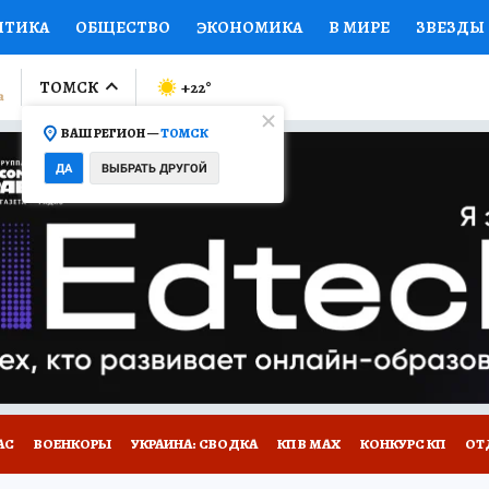
ИТИКА
ОБЩЕСТВО
ЭКОНОМИКА
В МИРЕ
ЗВЕЗДЫ
ЛУМНИСТЫ
ПРОИСШЕСТВИЯ
НАЦИОНАЛЬНЫЕ ПРОЕК
ТОМСК
+22
°
ВАШ РЕГИОН —
ТОМСК
Ы
ОТКРЫВАЕМ МИР
Я ЗНАЮ
СЕМЬЯ
ЖЕНСКИЕ СЕ
ДА
ВЫБРАТЬ ДРУГОЙ
ПРОМОКОДЫ
СЕРИАЛЫ
СПЕЦПРОЕКТЫ
ДЕФИЦИТ
ВИЗОР
КОЛЛЕКЦИИ
КОНКУРСЫ
РАБОТА У НАС
ГИ
НА САЙТЕ
АС
ВОЕНКОРЫ
УКРАИНА: СВОДКА
КП В МАХ
КОНКУРС КП
ОТ