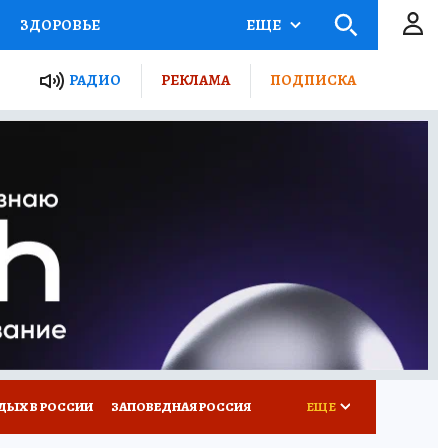
ЗДОРОВЬЕ
ЕЩЕ
ТЫ РОССИИ
РАДИО
РЕКЛАМА
ПОДПИСКА
КРЕТЫ
ПУТЕВОДИТЕЛЬ
 ЖЕЛЕЗА
ТУРИЗМ
Д ПОТРЕБИТЕЛЯ
ВСЕ О КП
ДЫХ В РОССИИ
ЗАПОВЕДНАЯ РОССИЯ
ЕЩЕ