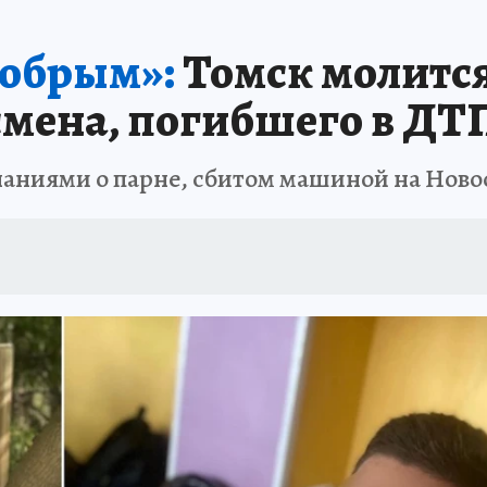
ТОМСКОЙ ОБЛАСТИ
ИСПЫТАНО НА СЕБЕ
добрым»:
Томск молится
мена, погибшего в ДТ
наниями о парне, сбитом машиной на Нов