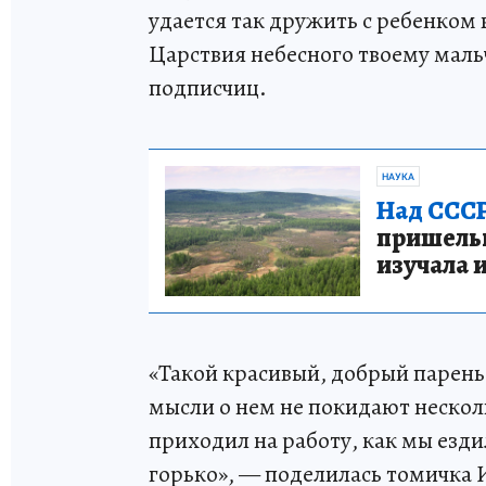
удается так дружить с ребенком 
Царствия небесного твоему мальч
подписчиц.
НАУКА
Над СССР
пришельце
изучала 
«Такой красивый, добрый парень,
мысли о нем не покидают нескол
приходил на работу, как мы езди
горько», — поделилась томичка 