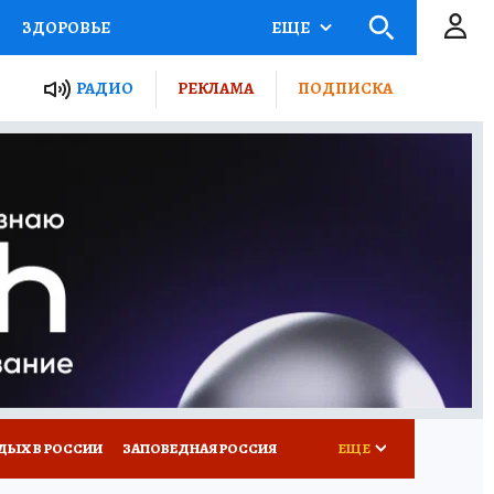
ЗДОРОВЬЕ
ЕЩЕ
ТЫ РОССИИ
РАДИО
РЕКЛАМА
ПОДПИСКА
КРЕТЫ
ПУТЕВОДИТЕЛЬ
 ЖЕЛЕЗА
ТУРИЗМ
Д ПОТРЕБИТЕЛЯ
ВСЕ О КП
ДЫХ В РОССИИ
ЗАПОВЕДНАЯ РОССИЯ
ЕЩЕ