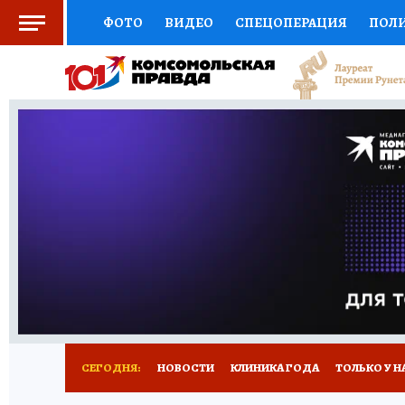
ФОТО
ВИДЕО
СПЕЦОПЕРАЦИЯ
ПОЛ
СОЦПОДДЕРЖКА
НАУКА
СПОРТ
КО
ВЫБОР ЭКСПЕРТОВ
ДОКТОР
ФИНАНС
КНИЖНАЯ ПОЛКА
ПРОГНОЗЫ НА СПОРТ
ПРЕСС-ЦЕНТР
НЕДВИЖИМОСТЬ
ТЕЛЕ
РАДИО КП
РЕКЛАМА
ТЕСТЫ
НОВОЕ 
СЕГОДНЯ:
НОВОСТИ
КЛИНИКА ГОДА
ТОЛЬКО У Н