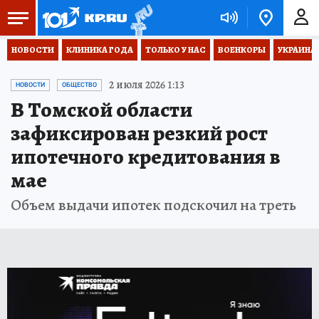
НОВОСТИ
КЛИНИКА ГОДА
ТОЛЬКО У НАС
ВОЕНКОРЫ
УКРАИНА
2 июля 2026 1:13
НОВОСТИ
ОБЩЕСТВО
В Томской области
зафиксирован резкий рост
ипотечного кредитования в
мае
Объем выдачи ипотек подскочил на треть