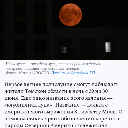
Полнолуние — это фаза луны, при которой ее видимая
поверхность полностью освещена солнцем
Фото:
Михаил ФРОЛОВ.
Перейти в Фотобанк КП
Первое летнее полнолуние смогут наблюдать
жители Томской области в ночь с 29 на 30
июня. Еще одно название этого явления —
«клубничная луна». Название — калька с
американского выражения Strawberry Moon. С
помощью таких ярких обозначений коренные
народы Северной Америки отслеживали