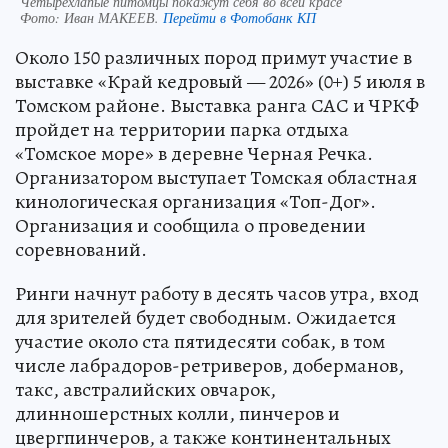
Четырехлапые питомцы покажут себя во всей красе
Фото:
Иван МАКЕЕВ.
Перейти в Фотобанк КП
Около 150 различных пород примут участие в
выставке «Край кедровый — 2026» (0+) 5 июля в
Томском районе. Выставка ранга САС и ЧРКФ
пройдет на территории парка отдыха
«Томское море» в деревне Черная Речка.
Организатором выступает Томская областная
кинологическая организация «Топ-Дог».
Организация и сообщила о проведении
соревнований.
Ринги начнут работу в десять часов утра, вход
для зрителей будет свободным. Ожидается
участие около ста пятидесяти собак, в том
числе лабрадоров-ретриверов, доберманов,
такс, австралийских овчарок,
длинношерстных колли, пинчеров и
цвергпинчеров, а также континентальных