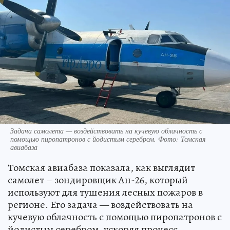
Задача самолета — воздействовать на кучевую облачность с
помощью пиропатронов с йодистым серебром. Фото: Томская
авиабаза
Томская авиабаза показала, как выглядит
самолет – зондировщик Ан-26, который
используют для тушения лесных пожаров в
регионе. Его задача — воздействовать на
кучевую облачность с помощью пиропатронов с
йодистым серебром, ускоряя процесс