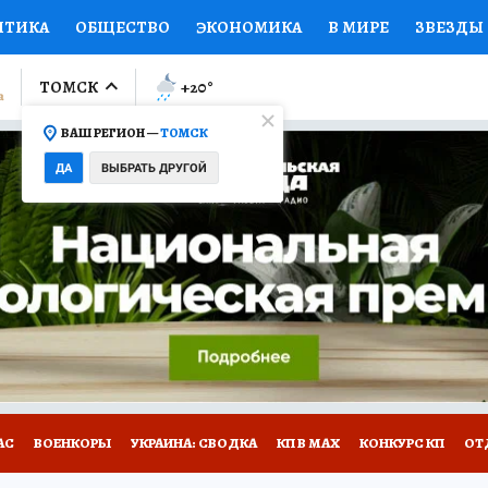
ИТИКА
ОБЩЕСТВО
ЭКОНОМИКА
В МИРЕ
ЗВЕЗДЫ
ЛУМНИСТЫ
ПРОИСШЕСТВИЯ
НАЦИОНАЛЬНЫЕ ПРОЕК
ТОМСК
+20
°
ВАШ РЕГИОН —
ТОМСК
Ы
ОТКРЫВАЕМ МИР
Я ЗНАЮ
СЕМЬЯ
ЖЕНСКИЕ СЕ
ДА
ВЫБРАТЬ ДРУГОЙ
ПРОМОКОДЫ
СЕРИАЛЫ
СПЕЦПРОЕКТЫ
ДЕФИЦИТ
ВИЗОР
КОЛЛЕКЦИИ
КОНКУРСЫ
РАБОТА У НАС
ГИ
НА САЙТЕ
АС
ВОЕНКОРЫ
УКРАИНА: СВОДКА
КП В МАХ
КОНКУРС КП
ОТ