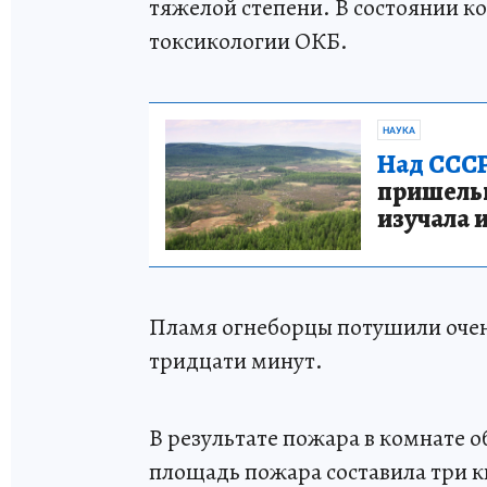
тяжелой степени. В состоянии к
токсикологии ОКБ.
НАУКА
Над СССР
пришельце
изучала 
Пламя огнеборцы потушили очень
тридцати минут.
В результате пожара в комнате о
площадь пожара составила три 