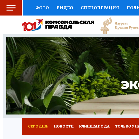
ФОТО
ВИДЕО
СПЕЦОПЕРАЦИЯ
ПОЛ
СОЦПОДДЕРЖКА
НАУКА
СПОРТ
КО
ВЫБОР ЭКСПЕРТОВ
ДОКТОР
ФИНАНС
КНИЖНАЯ ПОЛКА
ПРОГНОЗЫ НА СПОРТ
ПРЕСС-ЦЕНТР
НЕДВИЖИМОСТЬ
ТЕЛЕ
РАДИО КП
РЕКЛАМА
ТЕСТЫ
НОВОЕ 
СЕГОДНЯ:
НОВОСТИ
КЛИНИКА ГОДА
ТОЛЬКО У Н