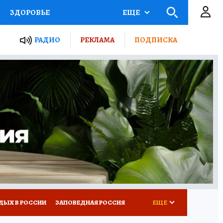
ЗДОРОВЬЕ
ЕЩЕ
ТЫ РОССИИ
РАДИО
РЕКЛАМА
ПОДПИСКА
КРЕТЫ
ПУТЕВОДИТЕЛЬ
 ЖЕЛЕЗА
ТУРИЗМ
Д ПОТРЕБИТЕЛЯ
ВСЕ О КП
ДЫХ В РОССИИ
ЗАПОВЕДНАЯ РОССИЯ
ЕЩЕ