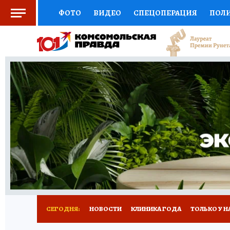
ФОТО
ВИДЕО
СПЕЦОПЕРАЦИЯ
ПОЛ
СОЦПОДДЕРЖКА
НАУКА
СПОРТ
КО
ВЫБОР ЭКСПЕРТОВ
ДОКТОР
ФИНАНС
КНИЖНАЯ ПОЛКА
ПРОГНОЗЫ НА СПОРТ
ПРЕСС-ЦЕНТР
НЕДВИЖИМОСТЬ
ТЕЛЕ
РАДИО КП
РЕКЛАМА
ТЕСТЫ
НОВОЕ 
СЕГОДНЯ:
НОВОСТИ
КЛИНИКА ГОДА
ТОЛЬКО У Н