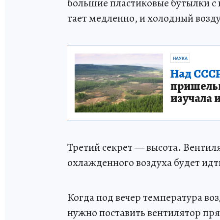
большие пластиковые бутылки с 
тает медленно, и холодный возду
НАУКА
Над СССР
пришельце
изучала 
Третий секрет — высота. Вентиля
охлажденного воздуха будет идти
Когда под вечер температура воз
нужно поставить вентилятор пр