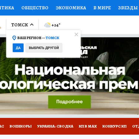
ИТИКА
ОБЩЕСТВО
ЭКОНОМИКА
В МИРЕ
ЗВЕЗДЫ
ЛУМНИСТЫ
ПРОИСШЕСТВИЯ
НАЦИОНАЛЬНЫЕ ПРОЕК
ТОМСК
+24
°
ВАШ РЕГИОН —
ТОМСК
Ы
ОТКРЫВАЕМ МИР
Я ЗНАЮ
СЕМЬЯ
ЖЕНСКИЕ СЕ
ДА
ВЫБРАТЬ ДРУГОЙ
ПРОМОКОДЫ
СЕРИАЛЫ
СПЕЦПРОЕКТЫ
ДЕФИЦИТ
ВИЗОР
КОЛЛЕКЦИИ
КОНКУРСЫ
РАБОТА У НАС
ГИ
НА САЙТЕ
АС
ВОЕНКОРЫ
УКРАИНА: СВОДКА
КП В МАХ
КОНКУРС КП
ОТ