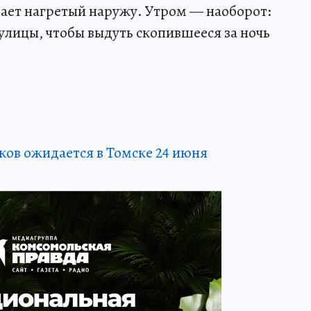
вает нагретый наружу. Утром — наоборот:
улицы, чтобы выдуть скопившееся за ночь
ков ожидается в Томске 24 июня