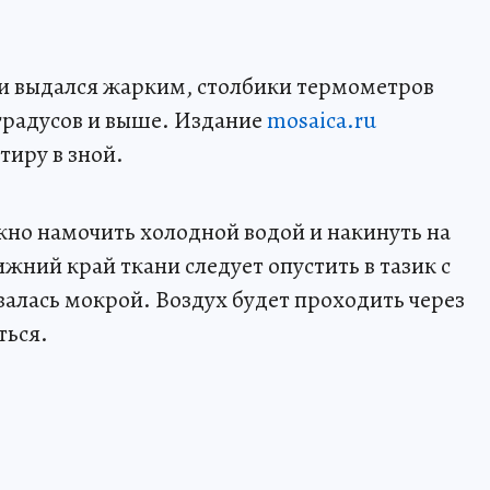
ти выдался жарким, столбики термометров
градусов и выше. Издание
mosaica.ru
тиру в зной.
но намочить холодной водой и накинуть на
жний край ткани следует опустить в тазик с
валась мокрой. Воздух будет проходить через
ться.