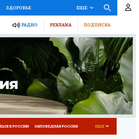
ЗДОРОВЬЕ
ЕЩЕ
ТЫ РОССИИ
РАДИО
РЕКЛАМА
ПОДПИСКА
КРЕТЫ
ПУТЕВОДИТЕЛЬ
 ЖЕЛЕЗА
ТУРИЗМ
Д ПОТРЕБИТЕЛЯ
ВСЕ О КП
ДЫХ В РОССИИ
ЗАПОВЕДНАЯ РОССИЯ
ЕЩЕ