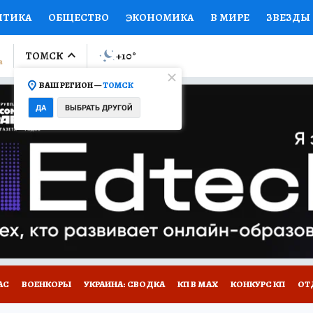
ИТИКА
ОБЩЕСТВО
ЭКОНОМИКА
В МИРЕ
ЗВЕЗДЫ
ЛУМНИСТЫ
ПРОИСШЕСТВИЯ
НАЦИОНАЛЬНЫЕ ПРОЕК
ТОМСК
+10
°
ВАШ РЕГИОН —
ТОМСК
Ы
ОТКРЫВАЕМ МИР
Я ЗНАЮ
СЕМЬЯ
ЖЕНСКИЕ СЕ
ДА
ВЫБРАТЬ ДРУГОЙ
ПРОМОКОДЫ
СЕРИАЛЫ
СПЕЦПРОЕКТЫ
ДЕФИЦИТ
ВИЗОР
КОЛЛЕКЦИИ
КОНКУРСЫ
РАБОТА У НАС
ГИ
НА САЙТЕ
АС
ВОЕНКОРЫ
УКРАИНА: СВОДКА
КП В МАХ
КОНКУРС КП
ОТ