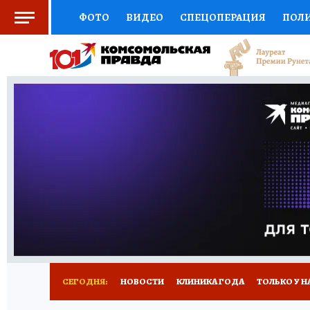
ФОТО
ВИДЕО
СПЕЦОПЕРАЦИЯ
ПОЛ
СОЦПОДДЕРЖКА
НАУКА
СПОРТ
КО
ВЫБОР ЭКСПЕРТОВ
ДОКТОР
ФИНАНС
КНИЖНАЯ ПОЛКА
ПРОГНОЗЫ НА СПОРТ
ПРЕСС-ЦЕНТР
НЕДВИЖИМОСТЬ
ТЕЛЕ
РАДИО КП
РЕКЛАМА
ТЕСТЫ
НОВОЕ 
СЕГОДНЯ:
НОВОСТИ
КЛИНИКА ГОДА
ТОЛЬКО У Н