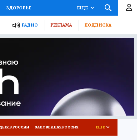
ЗДОРОВЬЕ
ЕЩЕ
ТЫ РОССИИ
РАДИО
РЕКЛАМА
ПОДПИСКА
КРЕТЫ
ПУТЕВОДИТЕЛЬ
 ЖЕЛЕЗА
ТУРИЗМ
Д ПОТРЕБИТЕЛЯ
ВСЕ О КП
ДЫХ В РОССИИ
ЗАПОВЕДНАЯ РОССИЯ
ЕЩЕ