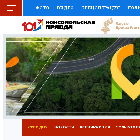
ФОТО
ВИДЕО
СПЕЦОПЕРАЦИЯ
ПОЛ
СОЦПОДДЕРЖКА
НАУКА
СПОРТ
КО
ВЫБОР ЭКСПЕРТОВ
ДОКТОР
ФИНАНС
КНИЖНАЯ ПОЛКА
ПРОГНОЗЫ НА СПОРТ
ПРЕСС-ЦЕНТР
НЕДВИЖИМОСТЬ
ТЕЛЕ
РАДИО КП
РЕКЛАМА
ТЕСТЫ
НОВОЕ 
СЕГОДНЯ:
НОВОСТИ
КЛИНИКА ГОДА
ТОЛЬКО У Н