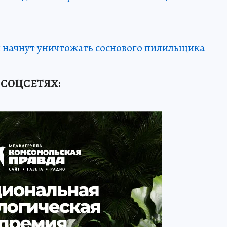
ня начнут уничтожать соснового пилильщика
 СОЦСЕТЯХ
: