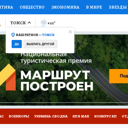
ИТИКА
ОБЩЕСТВО
ЭКОНОМИКА
В МИРЕ
ЗВЕЗДЫ
ЛУМНИСТЫ
ПРОИСШЕСТВИЯ
НАЦИОНАЛЬНЫЕ ПРОЕК
ТОМСК
+22
°
ВАШ РЕГИОН —
ТОМСК
Ы
ОТКРЫВАЕМ МИР
Я ЗНАЮ
СЕМЬЯ
ЖЕНСКИЕ СЕ
ДА
ВЫБРАТЬ ДРУГОЙ
ПРОМОКОДЫ
СЕРИАЛЫ
СПЕЦПРОЕКТЫ
ДЕФИЦИТ
ВИЗОР
КОЛЛЕКЦИИ
КОНКУРСЫ
РАБОТА У НАС
ГИ
НА САЙТЕ
АС
ВОЕНКОРЫ
УКРАИНА: СВОДКА
КП В МАХ
КОНКУРС КП
ОТ