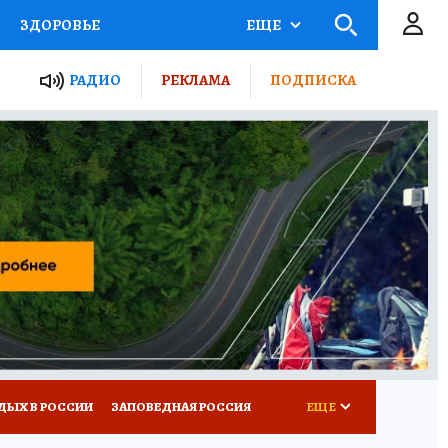
ЗДОРОВЬЕ
ЕЩЕ
ТЫ РОССИИ
РАДИО
РЕКЛАМА
ПОДПИСКА
КРЕТЫ
ПУТЕВОДИТЕЛЬ
 ЖЕЛЕЗА
ТУРИЗМ
Д ПОТРЕБИТЕЛЯ
ВСЕ О КП
ДЫХ В РОССИИ
ЗАПОВЕДНАЯ РОССИЯ
ЕЩЕ