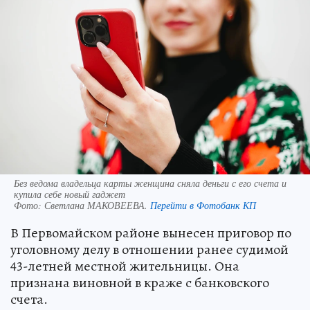
Без ведома владельца карты женщина сняла деньги с его счета и
купила себе новый гаджет
Фото:
Светлана МАКОВЕЕВА.
Перейти в Фотобанк КП
В Первомайском районе вынесен приговор по
уголовному делу в отношении ранее судимой
43-летней местной жительницы. Она
признана виновной в краже с банковского
счета.