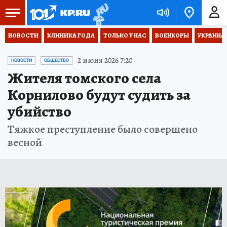
НОВОСТИ
КЛИНИКА ГОДА
ТОЛЬКО У НАС
ВОЕНКОРЫ
УКРАИНА
2 июня 2026 7:20
НОВОСТИ
ОБЩЕСТВО
Жителя томского села
Корнилово будут судить за
убийство
Тяжкое преступление было совершено
весной