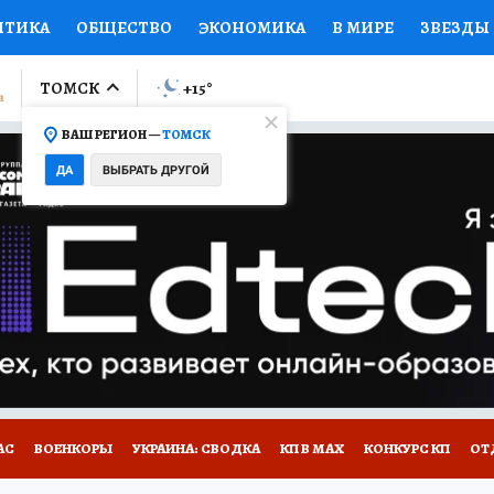
ИТИКА
ОБЩЕСТВО
ЭКОНОМИКА
В МИРЕ
ЗВЕЗДЫ
ЛУМНИСТЫ
ПРОИСШЕСТВИЯ
НАЦИОНАЛЬНЫЕ ПРОЕК
ТОМСК
+15
°
ВАШ РЕГИОН —
ТОМСК
Ы
ОТКРЫВАЕМ МИР
Я ЗНАЮ
СЕМЬЯ
ЖЕНСКИЕ СЕ
ДА
ВЫБРАТЬ ДРУГОЙ
ПРОМОКОДЫ
СЕРИАЛЫ
СПЕЦПРОЕКТЫ
ДЕФИЦИТ
ВИЗОР
КОЛЛЕКЦИИ
КОНКУРСЫ
РАБОТА У НАС
ГИ
НА САЙТЕ
АС
ВОЕНКОРЫ
УКРАИНА: СВОДКА
КП В МАХ
КОНКУРС КП
ОТ