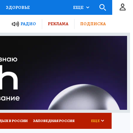
ЗДОРОВЬЕ
ЕЩЕ
ТЫ РОССИИ
РАДИО
РЕКЛАМА
ПОДПИСКА
КРЕТЫ
ПУТЕВОДИТЕЛЬ
 ЖЕЛЕЗА
ТУРИЗМ
Д ПОТРЕБИТЕЛЯ
ВСЕ О КП
ДЫХ В РОССИИ
ЗАПОВЕДНАЯ РОССИЯ
ЕЩЕ