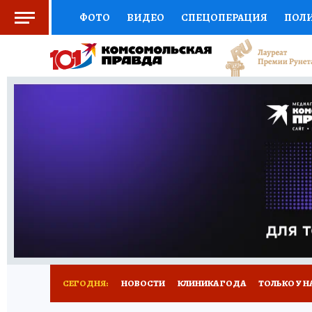
ФОТО
ВИДЕО
СПЕЦОПЕРАЦИЯ
ПОЛ
СОЦПОДДЕРЖКА
НАУКА
СПОРТ
КО
ВЫБОР ЭКСПЕРТОВ
ДОКТОР
ФИНАНС
КНИЖНАЯ ПОЛКА
ПРОГНОЗЫ НА СПОРТ
ПРЕСС-ЦЕНТР
НЕДВИЖИМОСТЬ
ТЕЛЕ
РАДИО КП
РЕКЛАМА
ТЕСТЫ
НОВОЕ 
СЕГОДНЯ:
НОВОСТИ
КЛИНИКА ГОДА
ТОЛЬКО У Н