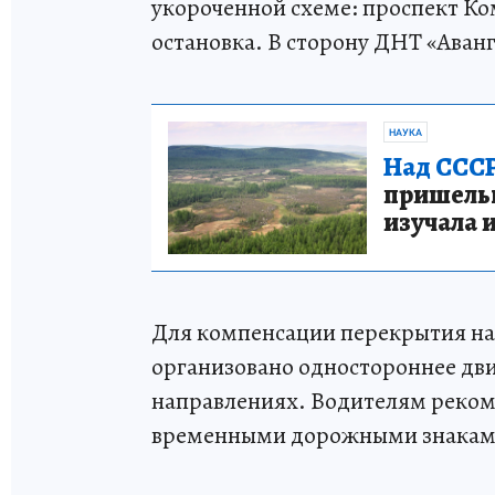
укороченной схеме: проспект К
остановка. В сторону ДНТ «Аван
НАУКА
Над СССР
пришельце
изучала 
Для компенсации перекрытия на 
организовано одностороннее дв
направлениях. Водителям реком
временными дорожными знакам