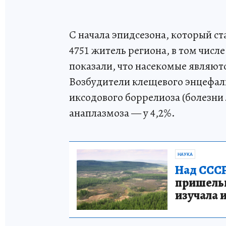
С начала эпидсезона, который ст
4751 житель региона, в том числ
показали, что насекомые являют
Возбудители клещевого энцефал
иксодового боррелиоза (болезни 
анаплазмоза — у 4,2%.
НАУКА
Над СССР
пришельце
изучала 