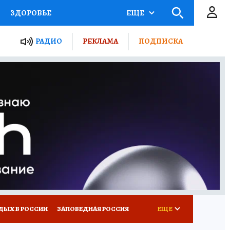
ЗДОРОВЬЕ
ЕЩЕ
ТЫ РОССИИ
РАДИО
РЕКЛАМА
ПОДПИСКА
КРЕТЫ
ПУТЕВОДИТЕЛЬ
 ЖЕЛЕЗА
ТУРИЗМ
Д ПОТРЕБИТЕЛЯ
ВСЕ О КП
ДЫХ В РОССИИ
ЗАПОВЕДНАЯ РОССИЯ
ЕЩЕ