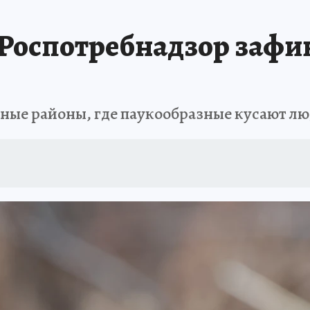
ТОМСКОЙ ОБЛАСТИ
ИСПЫТАНО НА СЕБЕ
 Роспотребнадзор зафик
ные районы, где паукообразные кусают лю