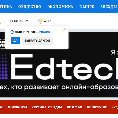
ИТИКА
ОБЩЕСТВО
ЭКОНОМИКА
В МИРЕ
ЗВЕЗДЫ
ЛУМНИСТЫ
ПРОИСШЕСТВИЯ
НАЦИОНАЛЬНЫЕ ПРОЕК
ТОМСК
+22
°
ВАШ РЕГИОН —
ТОМСК
Ы
ОТКРЫВАЕМ МИР
Я ЗНАЮ
СЕМЬЯ
ЖЕНСКИЕ СЕ
ДА
ВЫБРАТЬ ДРУГОЙ
ПРОМОКОДЫ
СЕРИАЛЫ
СПЕЦПРОЕКТЫ
ДЕФИЦИТ
ВИЗОР
КОЛЛЕКЦИИ
КОНКУРСЫ
РАБОТА У НАС
ГИ
НА САЙТЕ
АС
ВОЕНКОРЫ
УКРАИНА: СВОДКА
КП В МАХ
КОНКУРС КП
ОТ