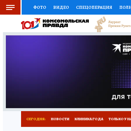
ФОТО
ВИДЕО
СПЕЦОПЕРАЦИЯ
ПОЛ
СОЦПОДДЕРЖКА
НАУКА
СПОРТ
КО
ВЫБОР ЭКСПЕРТОВ
ДОКТОР
ФИНАНС
КНИЖНАЯ ПОЛКА
ПРОГНОЗЫ НА СПОРТ
ПРЕСС-ЦЕНТР
НЕДВИЖИМОСТЬ
ТЕЛЕ
РАДИО КП
РЕКЛАМА
ТЕСТЫ
НОВОЕ 
СЕГОДНЯ:
НОВОСТИ
КЛИНИКА ГОДА
ТОЛЬКО У Н