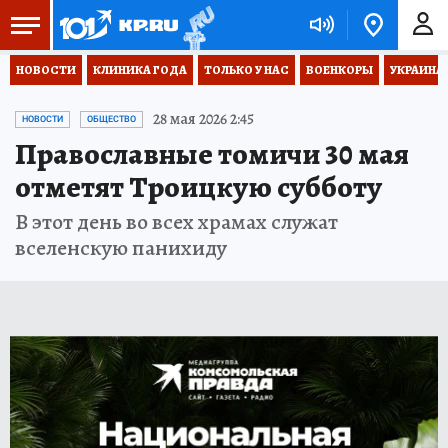
НОВОСТИ
КЛИНИКА ГОДА
ТОЛЬКО У НАС
ВОЕНКОРЫ
УКРАИНА
28 мая 2026 2:45
НОВОСТИ
ОБЩЕСТВО
Православные томичи 30 мая
отметят Троицкую субботу
В этот день во всех храмах служат
вселенскую панихиду