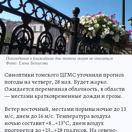
Похолодания в ближайшие дни томичи могут не опасаться
Фото:
Елена Белоусова.
Синоптики томского ЦГМС уточнили прогноз
погоды на четверг, 28 мая. Будет жарко.
Ожидается переменная облачность, в области
— местами кратковременные дожди и грозы.
Ветер восточный, местами порывы ночью до 13
м/с, днем до 16 м/с. Температура воздуха
ночью составит +8…+13°С, днем воздух
прогреется до +23…+28 градусов. На северо-