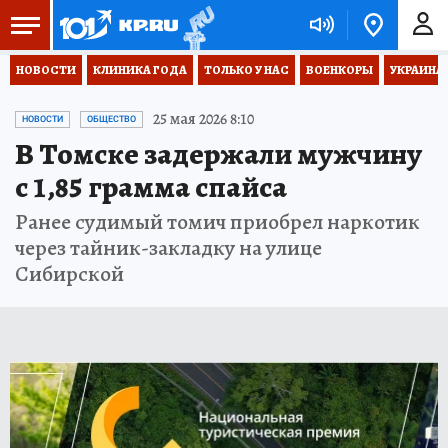
НОВОСТИ
КЛИНИКА ГОДА
ТОЛЬКО У НАС
ВОЕНКОРЫ
УКРАИНА
25 мая 2026 8:10
НОВОСТИ
ОБЩЕСТВО
В Томске задержали мужчину
с 1,85 грамма спайса
Ранее судимый томич приобрел наркотик
через тайник-закладку на улице
Сибирской