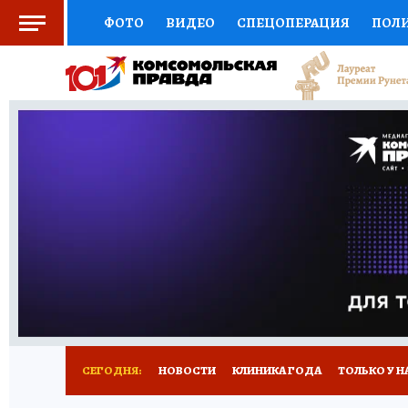
ФОТО
ВИДЕО
СПЕЦОПЕРАЦИЯ
ПОЛ
СОЦПОДДЕРЖКА
НАУКА
СПОРТ
КО
ВЫБОР ЭКСПЕРТОВ
ДОКТОР
ФИНАНС
КНИЖНАЯ ПОЛКА
ПРОГНОЗЫ НА СПОРТ
ПРЕСС-ЦЕНТР
НЕДВИЖИМОСТЬ
ТЕЛЕ
РАДИО КП
РЕКЛАМА
ТЕСТЫ
НОВОЕ 
СЕГОДНЯ:
НОВОСТИ
КЛИНИКА ГОДА
ТОЛЬКО У Н