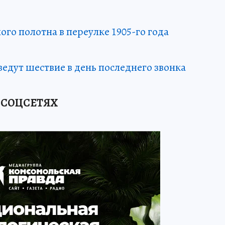
го полотна в переулке 1905-го года
едут шествие в день последнего звонка
 СОЦСЕТЯХ