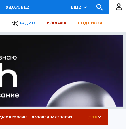
ЗДОРОВЬЕ
ЕЩЕ
ТЫ РОССИИ
РАДИО
РЕКЛАМА
ПОДПИСКА
КРЕТЫ
ПУТЕВОДИТЕЛЬ
 ЖЕЛЕЗА
ТУРИЗМ
Д ПОТРЕБИТЕЛЯ
ВСЕ О КП
ДЫХ В РОССИИ
ЗАПОВЕДНАЯ РОССИЯ
ЕЩЕ