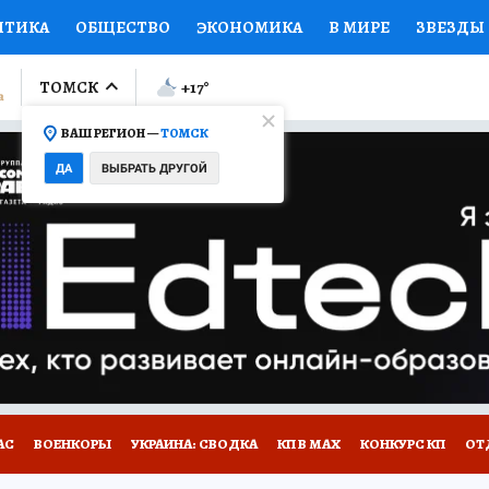
ИТИКА
ОБЩЕСТВО
ЭКОНОМИКА
В МИРЕ
ЗВЕЗДЫ
ЛУМНИСТЫ
ПРОИСШЕСТВИЯ
НАЦИОНАЛЬНЫЕ ПРОЕК
ТОМСК
+17
°
ВАШ РЕГИОН —
ТОМСК
Ы
ОТКРЫВАЕМ МИР
Я ЗНАЮ
СЕМЬЯ
ЖЕНСКИЕ СЕ
ДА
ВЫБРАТЬ ДРУГОЙ
ПРОМОКОДЫ
СЕРИАЛЫ
СПЕЦПРОЕКТЫ
ДЕФИЦИТ
ВИЗОР
КОЛЛЕКЦИИ
КОНКУРСЫ
РАБОТА У НАС
ГИ
НА САЙТЕ
АС
ВОЕНКОРЫ
УКРАИНА: СВОДКА
КП В МАХ
КОНКУРС КП
ОТ