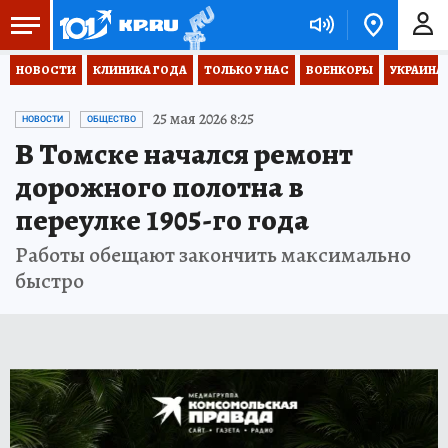
НОВОСТИ
КЛИНИКА ГОДА
ТОЛЬКО У НАС
ВОЕНКОРЫ
УКРАИНА
25 мая 2026 8:25
НОВОСТИ
ОБЩЕСТВО
В Томске начался ремонт
дорожного полотна в
переулке 1905-го года
Работы обещают закончить максимально
быстро