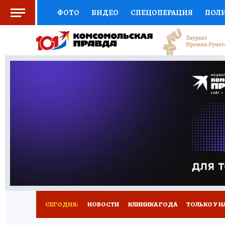
ФОТО
ВИДЕО
СПЕЦОПЕРАЦИЯ
ПОЛ
СОЦПОДДЕРЖКА
НАУКА
СПОРТ
КО
ВЫБОР ЭКСПЕРТОВ
ДОКТОР
ФИНАНС
КНИЖНАЯ ПОЛКА
ПРОГНОЗЫ НА СПОРТ
ПРЕСС-ЦЕНТР
НЕДВИЖИМОСТЬ
ТЕЛЕ
РАДИО КП
РЕКЛАМА
ТЕСТЫ
НОВОЕ 
СЕГОДНЯ:
НОВОСТИ
КЛИНИКА ГОДА
ТОЛЬКО У Н