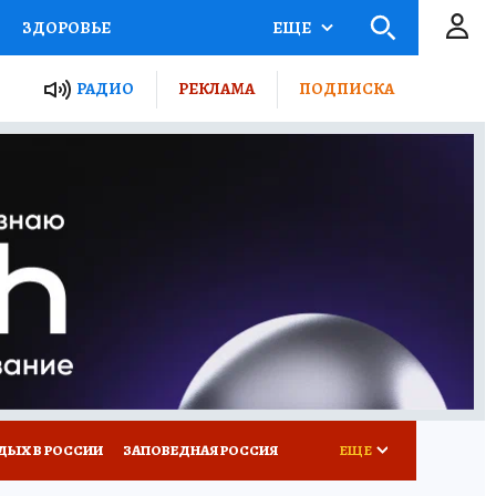
ЗДОРОВЬЕ
ЕЩЕ
ТЫ РОССИИ
РАДИО
РЕКЛАМА
ПОДПИСКА
КРЕТЫ
ПУТЕВОДИТЕЛЬ
 ЖЕЛЕЗА
ТУРИЗМ
Д ПОТРЕБИТЕЛЯ
ВСЕ О КП
ДЫХ В РОССИИ
ЗАПОВЕДНАЯ РОССИЯ
ЕЩЕ