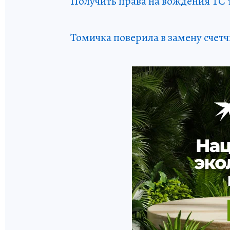
Получить права на вождения ТС
Томичка поверила в замену счет