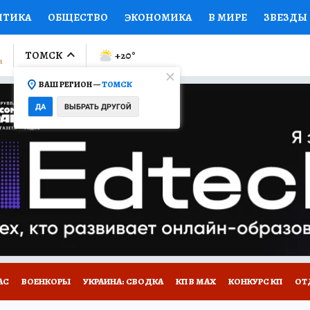
ИТИКА
ОБЩЕСТВО
ЭКОНОМИКА
В МИРЕ
ЗВЕЗДЫ
ЛУМНИСТЫ
ПРОИСШЕСТВИЯ
НАЦИОНАЛЬНЫЕ ПРОЕК
ТОМСК
+20
°
ВАШ РЕГИОН —
ТОМСК
Ы
ОТКРЫВАЕМ МИР
Я ЗНАЮ
СЕМЬЯ
ЖЕНСКИЕ СЕ
ДА
ВЫБРАТЬ ДРУГОЙ
ПРОМОКОДЫ
СЕРИАЛЫ
СПЕЦПРОЕКТЫ
ДЕФИЦИТ
ВИЗОР
КОЛЛЕКЦИИ
КОНКУРСЫ
РАБОТА У НАС
ГИ
НА САЙТЕ
АС
ВОЕНКОРЫ
УКРАИНА: СВОДКА
КП В МАХ
КОНКУРС КП
ОТ