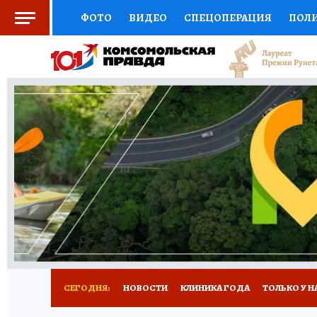
ФОТО
ВИДЕО
СПЕЦОПЕРАЦИЯ
ПОЛ
СОЦПОДДЕРЖКА
НАУКА
СПОРТ
КО
ВЫБОР ЭКСПЕРТОВ
ДОКТОР
ФИНАНС
КНИЖНАЯ ПОЛКА
ПРОГНОЗЫ НА СПОРТ
ПРЕСС-ЦЕНТР
НЕДВИЖИМОСТЬ
ТЕЛЕ
РАДИО КП
РЕКЛАМА
ТЕСТЫ
НОВОЕ 
СЕГОДНЯ:
НОВОСТИ
КЛИНИКА ГОДА
ТОЛЬКО У Н