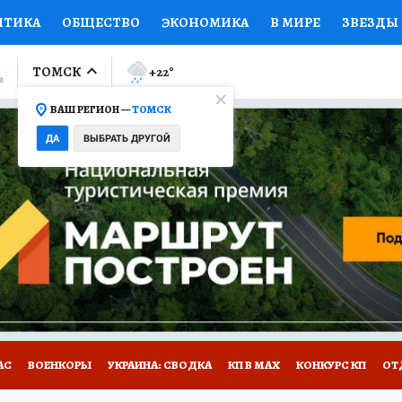
ИТИКА
ОБЩЕСТВО
ЭКОНОМИКА
В МИРЕ
ЗВЕЗДЫ
ЛУМНИСТЫ
ПРОИСШЕСТВИЯ
НАЦИОНАЛЬНЫЕ ПРОЕК
ТОМСК
+22
°
ВАШ РЕГИОН —
ТОМСК
Ы
ОТКРЫВАЕМ МИР
Я ЗНАЮ
СЕМЬЯ
ЖЕНСКИЕ СЕ
ДА
ВЫБРАТЬ ДРУГОЙ
ПРОМОКОДЫ
СЕРИАЛЫ
СПЕЦПРОЕКТЫ
ДЕФИЦИТ
ВИЗОР
КОЛЛЕКЦИИ
КОНКУРСЫ
РАБОТА У НАС
ГИ
НА САЙТЕ
АС
ВОЕНКОРЫ
УКРАИНА: СВОДКА
КП В МАХ
КОНКУРС КП
ОТ