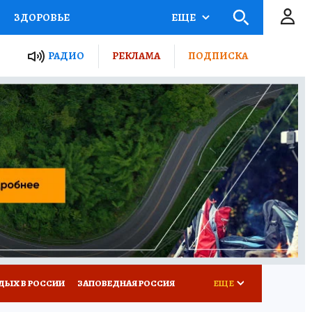
ЗДОРОВЬЕ
ЕЩЕ
ТЫ РОССИИ
РАДИО
РЕКЛАМА
ПОДПИСКА
КРЕТЫ
ПУТЕВОДИТЕЛЬ
 ЖЕЛЕЗА
ТУРИЗМ
Д ПОТРЕБИТЕЛЯ
ВСЕ О КП
ДЫХ В РОССИИ
ЗАПОВЕДНАЯ РОССИЯ
ЕЩЕ