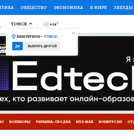
ИТИКА
ОБЩЕСТВО
ЭКОНОМИКА
В МИРЕ
ЗВЕЗДЫ
ЛУМНИСТЫ
ПРОИСШЕСТВИЯ
НАЦИОНАЛЬНЫЕ ПРОЕК
ТОМСК
+24
°
ВАШ РЕГИОН —
ТОМСК
Ы
ОТКРЫВАЕМ МИР
Я ЗНАЮ
СЕМЬЯ
ЖЕНСКИЕ СЕ
ДА
ВЫБРАТЬ ДРУГОЙ
ПРОМОКОДЫ
СЕРИАЛЫ
СПЕЦПРОЕКТЫ
ДЕФИЦИТ
ВИЗОР
КОЛЛЕКЦИИ
КОНКУРСЫ
РАБОТА У НАС
ГИ
НА САЙТЕ
АС
ВОЕНКОРЫ
УКРАИНА: СВОДКА
КП В МАХ
КОНКУРС КП
ОТ