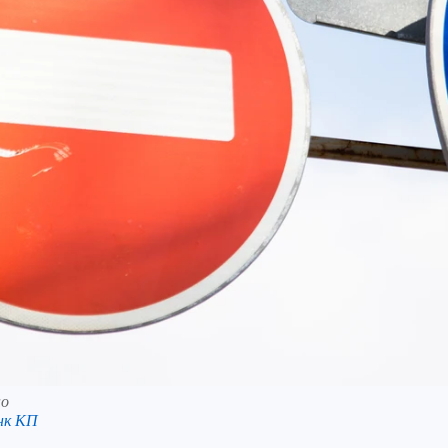
но
нк КП