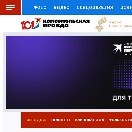
ФОТО
ВИДЕО
СПЕЦОПЕРАЦИЯ
ПОЛ
СОЦПОДДЕРЖКА
НАУКА
СПОРТ
КО
ВЫБОР ЭКСПЕРТОВ
ДОКТОР
ФИНАНС
КНИЖНАЯ ПОЛКА
ПРОГНОЗЫ НА СПОРТ
ПРЕСС-ЦЕНТР
НЕДВИЖИМОСТЬ
ТЕЛЕ
РАДИО КП
РЕКЛАМА
ТЕСТЫ
НОВОЕ 
СЕГОДНЯ:
НОВОСТИ
КЛИНИКА ГОДА
ТОЛЬКО У Н