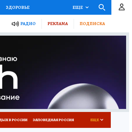
ЗДОРОВЬЕ
ЕЩЕ
ТЫ РОССИИ
РАДИО
РЕКЛАМА
ПОДПИСКА
КРЕТЫ
ПУТЕВОДИТЕЛЬ
 ЖЕЛЕЗА
ТУРИЗМ
Д ПОТРЕБИТЕЛЯ
ВСЕ О КП
ДЫХ В РОССИИ
ЗАПОВЕДНАЯ РОССИЯ
ЕЩЕ