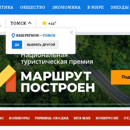
ИТИКА
ОБЩЕСТВО
ЭКОНОМИКА
В МИРЕ
ЗВЕЗДЫ
ЛУМНИСТЫ
ПРОИСШЕСТВИЯ
НАЦИОНАЛЬНЫЕ ПРОЕК
ТОМСК
+22
°
ВАШ РЕГИОН —
ТОМСК
Ы
ОТКРЫВАЕМ МИР
Я ЗНАЮ
СЕМЬЯ
ЖЕНСКИЕ СЕ
ДА
ВЫБРАТЬ ДРУГОЙ
ПРОМОКОДЫ
СЕРИАЛЫ
СПЕЦПРОЕКТЫ
ДЕФИЦИТ
ВИЗОР
КОЛЛЕКЦИИ
КОНКУРСЫ
РАБОТА У НАС
ГИ
НА САЙТЕ
АС
ВОЕНКОРЫ
УКРАИНА: СВОДКА
КП В МАХ
КОНКУРС КП
ОТ