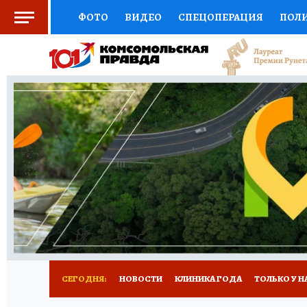
ФОТО
ВИДЕО
СПЕЦОПЕРАЦИЯ
ПОЛ
СОЦПОДДЕРЖКА
НАУКА
СПОРТ
КО
ВЫБОР ЭКСПЕРТОВ
ДОКТОР
ФИНАНС
КНИЖНАЯ ПОЛКА
ПРОГНОЗЫ НА СПОРТ
ПРЕСС-ЦЕНТР
НЕДВИЖИМОСТЬ
ТЕЛЕ
РАДИО КП
РЕКЛАМА
ТЕСТЫ
НОВОЕ 
СЕГОДНЯ:
НОВОСТИ
КЛИНИКА ГОДА
ТОЛЬКО У Н