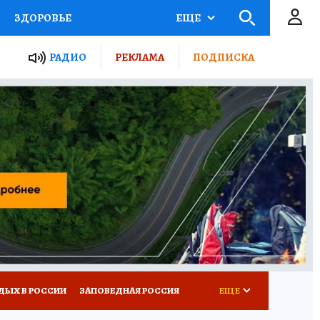
ЗДОРОВЬЕ
ЕЩЕ
ТЫ РОССИИ
РАДИО
РЕКЛАМА
ПОДПИСКА
КРЕТЫ
ПУТЕВОДИТЕЛЬ
 ЖЕЛЕЗА
ТУРИЗМ
Д ПОТРЕБИТЕЛЯ
ВСЕ О КП
ДЫХ В РОССИИ
ЗАПОВЕДНАЯ РОССИЯ
ЕЩЕ