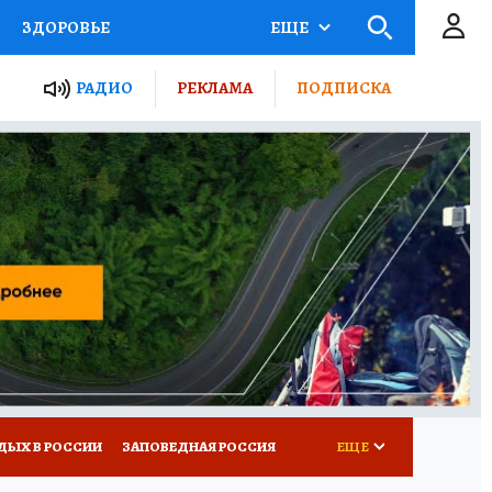
ЗДОРОВЬЕ
ЕЩЕ
ТЫ РОССИИ
РАДИО
РЕКЛАМА
ПОДПИСКА
КРЕТЫ
ПУТЕВОДИТЕЛЬ
 ЖЕЛЕЗА
ТУРИЗМ
Д ПОТРЕБИТЕЛЯ
ВСЕ О КП
ДЫХ В РОССИИ
ЗАПОВЕДНАЯ РОССИЯ
ЕЩЕ