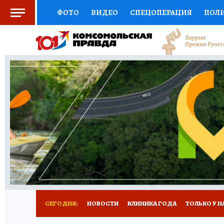
ФОТО
ВИДЕО
СПЕЦОПЕРАЦИЯ
ПОЛ
СОЦПОДДЕРЖКА
НАУКА
СПОРТ
КО
ВЫБОР ЭКСПЕРТОВ
ДОКТОР
ФИНАНС
КНИЖНАЯ ПОЛКА
ПРОГНОЗЫ НА СПОРТ
ПРЕСС-ЦЕНТР
НЕДВИЖИМОСТЬ
ТЕЛЕ
РАДИО КП
РЕКЛАМА
ТЕСТЫ
НОВОЕ 
СЕГОДНЯ:
НОВОСТИ
КЛИНИКА ГОДА
ТОЛЬКО У Н