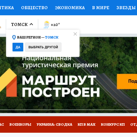
ИТИКА
ОБЩЕСТВО
ЭКОНОМИКА
В МИРЕ
ЗВЕЗДЫ
ЛУМНИСТЫ
ПРОИСШЕСТВИЯ
НАЦИОНАЛЬНЫЕ ПРОЕК
ТОМСК
+20
°
ВАШ РЕГИОН —
ТОМСК
Ы
ОТКРЫВАЕМ МИР
Я ЗНАЮ
СЕМЬЯ
ЖЕНСКИЕ СЕ
ДА
ВЫБРАТЬ ДРУГОЙ
ПРОМОКОДЫ
СЕРИАЛЫ
СПЕЦПРОЕКТЫ
ДЕФИЦИТ
ВИЗОР
КОЛЛЕКЦИИ
КОНКУРСЫ
РАБОТА У НАС
ГИ
НА САЙТЕ
АС
ВОЕНКОРЫ
УКРАИНА: СВОДКА
КП В МАХ
КОНКУРС КП
ОТ