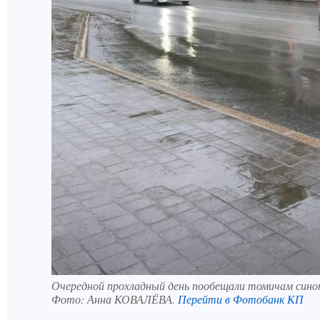
Очередной прохладный день пообещали томичам син
Фото:
Анна КОВАЛЁВА.
Перейти в Фотобанк КП