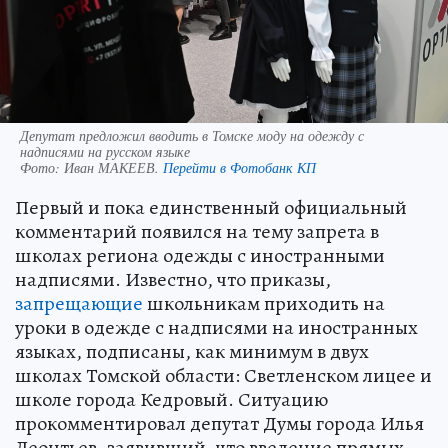
Депутат предложил вводить в Томске моду на одежду с
надписями на русском языке
Фото:
Иван МАКЕЕВ.
Перейти в Фотобанк КП
Первый и пока единственный официальный
комментарий появился на тему запрета в
школах региона одежды с иностранными
надписями. Известно, что приказы,
запрещающие
школьникам приходить на
уроки в одежде с надписями на иностранных
языках, подписаны, как минимум в двух
школах Томской области: Светленском лицее и
школе города Кедровый. Ситуацию
прокомментировал депутат Думы города Илья
Леонтьев, заявивший, что введение прямых