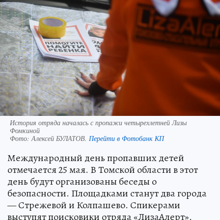
История отряда началась с пропажи четырехлетней Лизы
Фомкиной
Фото:
Алексей БУЛАТОВ.
Перейти в Фотобанк КП
Международный день пропавших детей
отмечается 25 мая. В Томской области в этот
день будут организованы беседы о
безопасности. Площадками станут два города
— Стрежевой и Колпашево. Спикерами
выступят поисковики отряда «ЛизаАлерт».