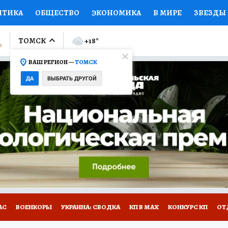
ИТИКА
ОБЩЕСТВО
ЭКОНОМИКА
В МИРЕ
ЗВЕЗДЫ
ЛУМНИСТЫ
ПРОИСШЕСТВИЯ
НАЦИОНАЛЬНЫЕ ПРОЕК
ТОМСК
+18
°
ВАШ РЕГИОН —
ТОМСК
Ы
ОТКРЫВАЕМ МИР
Я ЗНАЮ
СЕМЬЯ
ЖЕНСКИЕ СЕ
ДА
ВЫБРАТЬ ДРУГОЙ
ПРОМОКОДЫ
СЕРИАЛЫ
СПЕЦПРОЕКТЫ
ДЕФИЦИТ
ВИЗОР
КОЛЛЕКЦИИ
КОНКУРСЫ
РАБОТА У НАС
ГИ
НА САЙТЕ
АС
ВОЕНКОРЫ
УКРАИНА: СВОДКА
КП В МАХ
КОНКУРС КП
ОТ