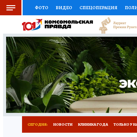
ФОТО
ВИДЕО
СПЕЦОПЕРАЦИЯ
ПОЛ
СОЦПОДДЕРЖКА
НАУКА
СПОРТ
КО
ВЫБОР ЭКСПЕРТОВ
ДОКТОР
ФИНАНС
КНИЖНАЯ ПОЛКА
ПРОГНОЗЫ НА СПОРТ
ПРЕСС-ЦЕНТР
НЕДВИЖИМОСТЬ
ТЕЛЕ
РАДИО КП
РЕКЛАМА
ТЕСТЫ
НОВОЕ 
СЕГОДНЯ:
НОВОСТИ
КЛИНИКА ГОДА
ТОЛЬКО У Н