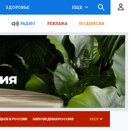
ЗДОРОВЬЕ
ЕЩЕ
ТЫ РОССИИ
РАДИО
РЕКЛАМА
ПОДПИСКА
КРЕТЫ
ПУТЕВОДИТЕЛЬ
 ЖЕЛЕЗА
ТУРИЗМ
Д ПОТРЕБИТЕЛЯ
ВСЕ О КП
ДЫХ В РОССИИ
ЗАПОВЕДНАЯ РОССИЯ
ЕЩЕ