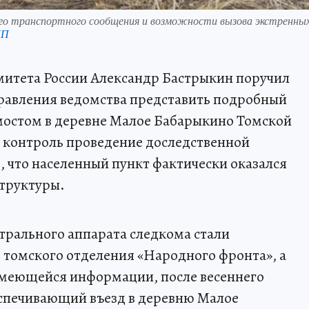
го транспортного сообщения и возможности вызова экстренны
КП
митета России Александр Бастрыкин поручил
равления ведомства представить подробный
мостом в деревне Малое Бабарыкино Томской
на контроль проведение доследственной
, что населенный пункт фактически оказался
структуры.
трального аппарата следкома стали
е томского отделения «Народного фронта», а
меющейся информации, после весеннего
еспечивающий въезд в деревню Малое