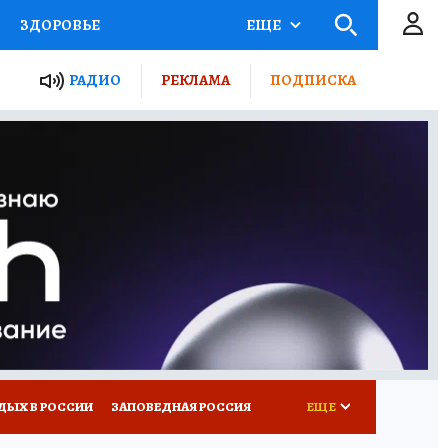
ЗДОРОВЬЕ
ЕЩЕ
ТЫ РОССИИ
РАДИО
РЕКЛАМА
ПОДПИСКА
КРЕТЫ
ПУТЕВОДИТЕЛЬ
 ЖЕЛЕЗА
ТУРИЗМ
Д ПОТРЕБИТЕЛЯ
ВСЕ О КП
ДЫХ В РОССИИ
ЗАПОВЕДНАЯ РОССИЯ
ЕЩЕ