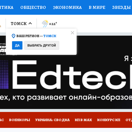
ИТИКА
ОБЩЕСТВО
ЭКОНОМИКА
В МИРЕ
ЗВЕЗДЫ
ЛУМНИСТЫ
ПРОИСШЕСТВИЯ
НАЦИОНАЛЬНЫЕ ПРОЕК
ТОМСК
+22
°
ВАШ РЕГИОН —
ТОМСК
Ы
ОТКРЫВАЕМ МИР
Я ЗНАЮ
СЕМЬЯ
ЖЕНСКИЕ СЕ
ДА
ВЫБРАТЬ ДРУГОЙ
ПРОМОКОДЫ
СЕРИАЛЫ
СПЕЦПРОЕКТЫ
ДЕФИЦИТ
ВИЗОР
КОЛЛЕКЦИИ
КОНКУРСЫ
РАБОТА У НАС
ГИ
НА САЙТЕ
АС
ВОЕНКОРЫ
УКРАИНА: СВОДКА
КП В МАХ
КОНКУРС КП
ОТ