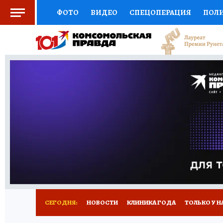
ФОТО
ВИДЕО
СПЕЦОПЕРАЦИЯ
ПОЛ
СОЦПОДДЕРЖКА
НАУКА
СПОРТ
КО
ВЫБОР ЭКСПЕРТОВ
ДОКТОР
ФИНАНС
КНИЖНАЯ ПОЛКА
ПРОГНОЗЫ НА СПОРТ
ПРЕСС-ЦЕНТР
НЕДВИЖИМОСТЬ
ТЕЛЕ
РАДИО КП
РЕКЛАМА
ТЕСТЫ
НОВОЕ 
СЕГОДНЯ:
НОВОСТИ
КЛИНИКА ГОДА
ТОЛЬКО У Н