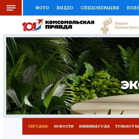
ФОТО
ВИДЕО
СПЕЦОПЕРАЦИЯ
ПОЛ
СОЦПОДДЕРЖКА
НАУКА
СПОРТ
КО
ВЫБОР ЭКСПЕРТОВ
ДОКТОР
ФИНАНС
КНИЖНАЯ ПОЛКА
ПРОГНОЗЫ НА СПОРТ
ПРЕСС-ЦЕНТР
НЕДВИЖИМОСТЬ
ТЕЛЕ
РАДИО КП
РЕКЛАМА
ТЕСТЫ
НОВОЕ 
СЕГОДНЯ:
НОВОСТИ
КЛИНИКА ГОДА
ТОЛЬКО У Н