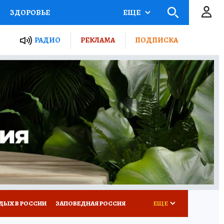
ЗДОРОВЬЕ
ЕЩЕ
ТЫ РОССИИ
РАДИО
РЕКЛАМА
ПОДПИСКА
КРЕТЫ
ПУТЕВОДИТЕЛЬ
 ЖЕЛЕЗА
ТУРИЗМ
Д ПОТРЕБИТЕЛЯ
ВСЕ О КП
ДЫХ В РОССИИ
ЗАПОВЕДНАЯ РОССИЯ
ЕЩЕ