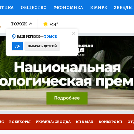
ИТИКА
ОБЩЕСТВО
ЭКОНОМИКА
В МИРЕ
ЗВЕЗДЫ
ЛУМНИСТЫ
ПРОИСШЕСТВИЯ
НАЦИОНАЛЬНЫЕ ПРОЕК
ТОМСК
+14
°
ВАШ РЕГИОН —
ТОМСК
Ы
ОТКРЫВАЕМ МИР
Я ЗНАЮ
СЕМЬЯ
ЖЕНСКИЕ СЕ
ДА
ВЫБРАТЬ ДРУГОЙ
ПРОМОКОДЫ
СЕРИАЛЫ
СПЕЦПРОЕКТЫ
ДЕФИЦИТ
ВИЗОР
КОЛЛЕКЦИИ
КОНКУРСЫ
РАБОТА У НАС
ГИ
НА САЙТЕ
АС
ВОЕНКОРЫ
УКРАИНА: СВОДКА
КП В МАХ
КОНКУРС КП
ОТ