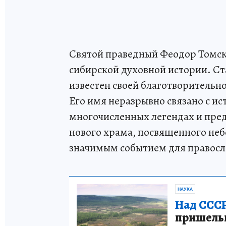
Святой праведный Феодор Томск
сибирской духовной истории. Ст
известен своей благотворитель
Его имя неразрывно связано с ис
многочисленных легендах и пре
нового храма, посвященного неб
значимым событием для правос
НАУКА
Над СССР
пришельце