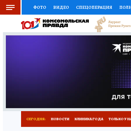
ФОТО
ВИДЕО
СПЕЦОПЕРАЦИЯ
ПОЛ
СОЦПОДДЕРЖКА
НАУКА
СПОРТ
КО
ВЫБОР ЭКСПЕРТОВ
ДОКТОР
ФИНАНС
КНИЖНАЯ ПОЛКА
ПРОГНОЗЫ НА СПОРТ
ПРЕСС-ЦЕНТР
НЕДВИЖИМОСТЬ
ТЕЛЕ
РАДИО КП
РЕКЛАМА
ТЕСТЫ
НОВОЕ 
СЕГОДНЯ:
НОВОСТИ
КЛИНИКА ГОДА
ТОЛЬКО У Н