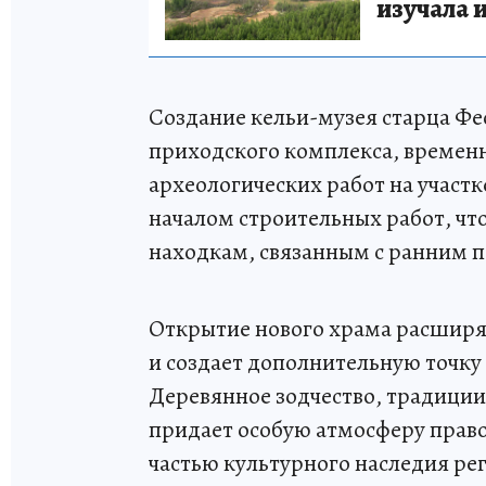
изучала 
Создание кельи-музея старца Фе
приходского комплекса, времен
археологических работ на участ
началом строительных работ, чт
находкам, связанным с ранним 
Открытие нового храма расширя
и создает дополнительную точк
Деревянное зодчество, традиции
придает особую атмосферу прав
частью культурного наследия ре