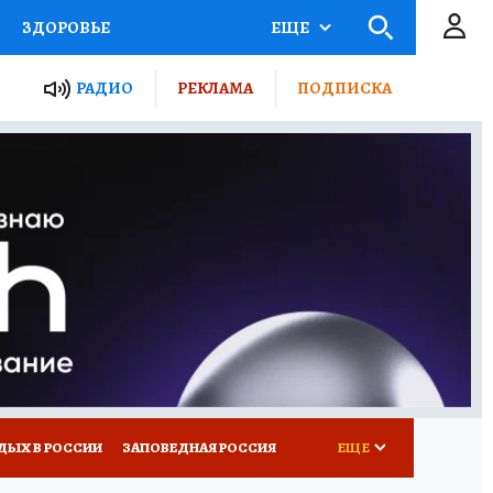
ЗДОРОВЬЕ
ЕЩЕ
ТЫ РОССИИ
РАДИО
РЕКЛАМА
ПОДПИСКА
КРЕТЫ
ПУТЕВОДИТЕЛЬ
 ЖЕЛЕЗА
ТУРИЗМ
Д ПОТРЕБИТЕЛЯ
ВСЕ О КП
ДЫХ В РОССИИ
ЗАПОВЕДНАЯ РОССИЯ
ЕЩЕ