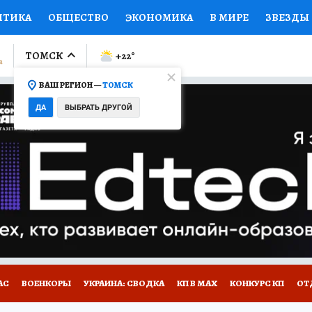
ИТИКА
ОБЩЕСТВО
ЭКОНОМИКА
В МИРЕ
ЗВЕЗДЫ
ЛУМНИСТЫ
ПРОИСШЕСТВИЯ
НАЦИОНАЛЬНЫЕ ПРОЕК
ТОМСК
+22
°
ВАШ РЕГИОН —
ТОМСК
Ы
ОТКРЫВАЕМ МИР
Я ЗНАЮ
СЕМЬЯ
ЖЕНСКИЕ СЕ
ДА
ВЫБРАТЬ ДРУГОЙ
ПРОМОКОДЫ
СЕРИАЛЫ
СПЕЦПРОЕКТЫ
ДЕФИЦИТ
ВИЗОР
КОЛЛЕКЦИИ
КОНКУРСЫ
РАБОТА У НАС
ГИ
НА САЙТЕ
АС
ВОЕНКОРЫ
УКРАИНА: СВОДКА
КП В МАХ
КОНКУРС КП
ОТ