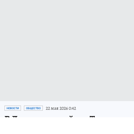
22 мая 2026 0:42
НОВОСТИ
ОБЩЕСТВО
В Ленинском районе Томска
пресекли нелегальную