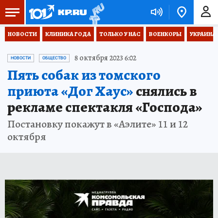
НОВОСТИ
КЛИНИКА ГОДА
ТОЛЬКО У НАС
ВОЕНКОРЫ
УКРАИНА
8 октября 2023 6:02
НОВОСТИ
ОБЩЕСТВО
Пять собак из томского
приюта «Дог Хаус»
снялись в
рекламе спектакля «Господа»
Постановку покажут в «Аэлите» 11 и 12
октября