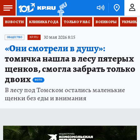
НОВОСТИ
КЛИНИКА ГОДА
ТОЛЬКО У НАС
ВОЕНКОРЫ
УКРАИНА
30 мая 2026 8:15
ОБЩЕСТВО
KP.RU
«Они смотрели в душу»:
томичка нашла в лесу пятерых
щенков, смогла забрать только
двоих
ФОТО
В лесу под Томском остались маленькие
щенки без еды и внимания