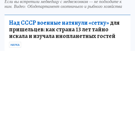
Если вы встретили медведицу с медвежонком — не подходите к
ним. Видео: Облдепартамент охотничьего и рыбного хозяйства
Над СССР военные натянули «сетку»
для
пришельцев: как страна 13 лет тайно
искала и изучала инопланетных гостей
НАУКА
Если вы встретили медведицу с медвежонком
— ни в коем случае не подходите к ним, не
кричите и не пытайтесь привлечь их
внимание. Медведица воспримет это как
угрозу для детеныша и может быть крайне
агрессивна.
Поскольку зверей, в том числе, хищников к
людям привлекает в основном запах еды, не
стоит оставлять мусор и пищевые отходы на
обочинах и в лесу.