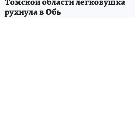
Томской области легковушка
рухнула в Обь
Инцидент зафиксирован в Каргаске