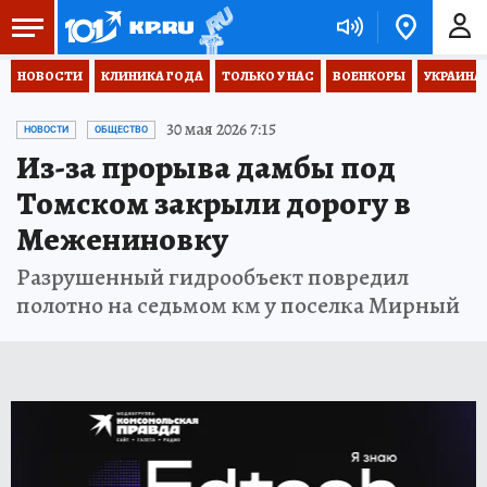
НОВОСТИ
КЛИНИКА ГОДА
ТОЛЬКО У НАС
ВОЕНКОРЫ
УКРАИНА
30 мая 2026 7:15
НОВОСТИ
ОБЩЕСТВО
Из-за прорыва дамбы под
Томском закрыли дорогу в
Межениновку
Разрушенный гидрообъект повредил
полотно на седьмом км у поселка Мирный