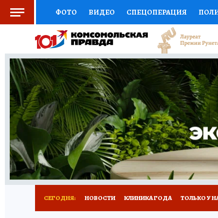
ФОТО
ВИДЕО
СПЕЦОПЕРАЦИЯ
ПОЛ
СОЦПОДДЕРЖКА
НАУКА
СПОРТ
КО
ВЫБОР ЭКСПЕРТОВ
ДОКТОР
ФИНАНС
КНИЖНАЯ ПОЛКА
ПРОГНОЗЫ НА СПОРТ
ПРЕСС-ЦЕНТР
НЕДВИЖИМОСТЬ
ТЕЛЕ
РАДИО КП
РЕКЛАМА
ТЕСТЫ
НОВОЕ 
СЕГОДНЯ:
НОВОСТИ
КЛИНИКА ГОДА
ТОЛЬКО У Н