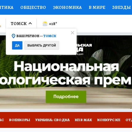
ИТИКА
ОБЩЕСТВО
ЭКОНОМИКА
В МИРЕ
ЗВЕЗДЫ
ЛУМНИСТЫ
ПРОИСШЕСТВИЯ
НАЦИОНАЛЬНЫЕ ПРОЕК
ТОМСК
+18
°
ВАШ РЕГИОН —
ТОМСК
Ы
ОТКРЫВАЕМ МИР
Я ЗНАЮ
СЕМЬЯ
ЖЕНСКИЕ СЕ
ДА
ВЫБРАТЬ ДРУГОЙ
ПРОМОКОДЫ
СЕРИАЛЫ
СПЕЦПРОЕКТЫ
ДЕФИЦИТ
ВИЗОР
КОЛЛЕКЦИИ
КОНКУРСЫ
РАБОТА У НАС
ГИ
НА САЙТЕ
АС
ВОЕНКОРЫ
УКРАИНА: СВОДКА
КП В МАХ
КОНКУРС КП
ОТ