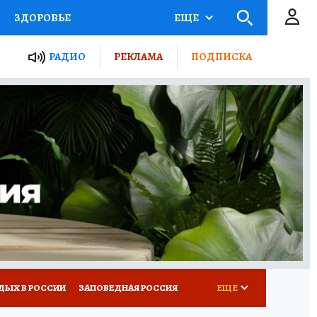
ЗДОРОВЬЕ
ЕЩЕ
ТЫ РОССИИ
РАДИО
РЕКЛАМА
ПОДПИСКА
КРЕТЫ
ПУТЕВОДИТЕЛЬ
 ЖЕЛЕЗА
ТУРИЗМ
Д ПОТРЕБИТЕЛЯ
ВСЕ О КП
ДЫХ В РОССИИ
ЗАПОВЕДНАЯ РОССИЯ
ЕЩЕ