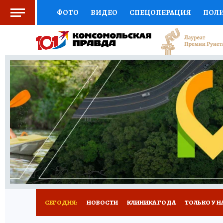
ФОТО
ВИДЕО
СПЕЦОПЕРАЦИЯ
ПОЛ
СОЦПОДДЕРЖКА
НАУКА
СПОРТ
КО
ВЫБОР ЭКСПЕРТОВ
ДОКТОР
ФИНАНС
КНИЖНАЯ ПОЛКА
ПРОГНОЗЫ НА СПОРТ
ПРЕСС-ЦЕНТР
НЕДВИЖИМОСТЬ
ТЕЛЕ
РАДИО КП
РЕКЛАМА
ТЕСТЫ
НОВОЕ 
СЕГОДНЯ:
НОВОСТИ
КЛИНИКА ГОДА
ТОЛЬКО У Н