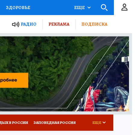
ЗДОРОВЬЕ
ЕЩЕ
ТЫ РОССИИ
РАДИО
РЕКЛАМА
ПОДПИСКА
КРЕТЫ
ПУТЕВОДИТЕЛЬ
 ЖЕЛЕЗА
ТУРИЗМ
Д ПОТРЕБИТЕЛЯ
ВСЕ О КП
ДЫХ В РОССИИ
ЗАПОВЕДНАЯ РОССИЯ
ЕЩЕ