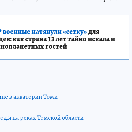
 военные натянули «сетку»
для
в: как страна 13 лет тайно искала и
инопланетных гостей
не в акватории Томи
оды на реках Томской области