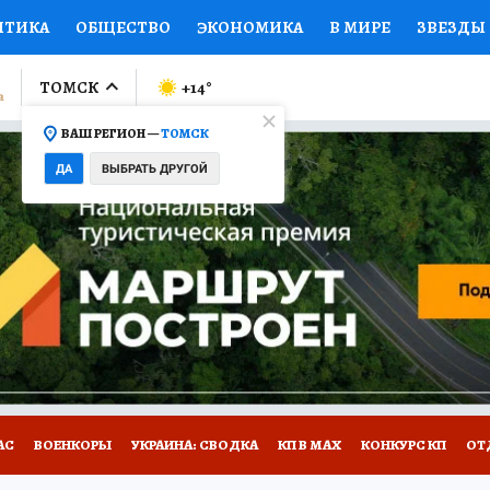
ИТИКА
ОБЩЕСТВО
ЭКОНОМИКА
В МИРЕ
ЗВЕЗДЫ
ЛУМНИСТЫ
ПРОИСШЕСТВИЯ
НАЦИОНАЛЬНЫЕ ПРОЕК
ТОМСК
+14
°
ВАШ РЕГИОН —
ТОМСК
Ы
ОТКРЫВАЕМ МИР
Я ЗНАЮ
СЕМЬЯ
ЖЕНСКИЕ СЕ
ДА
ВЫБРАТЬ ДРУГОЙ
ПРОМОКОДЫ
СЕРИАЛЫ
СПЕЦПРОЕКТЫ
ДЕФИЦИТ
ВИЗОР
КОЛЛЕКЦИИ
КОНКУРСЫ
РАБОТА У НАС
ГИ
НА САЙТЕ
АС
ВОЕНКОРЫ
УКРАИНА: СВОДКА
КП В МАХ
КОНКУРС КП
ОТ