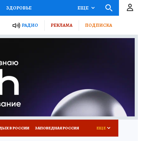
ЗДОРОВЬЕ
ЕЩЕ
ТЫ РОССИИ
РАДИО
РЕКЛАМА
ПОДПИСКА
КРЕТЫ
ПУТЕВОДИТЕЛЬ
 ЖЕЛЕЗА
ТУРИЗМ
Д ПОТРЕБИТЕЛЯ
ВСЕ О КП
ДЫХ В РОССИИ
ЗАПОВЕДНАЯ РОССИЯ
ЕЩЕ