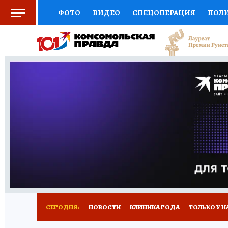
ФОТО
ВИДЕО
СПЕЦОПЕРАЦИЯ
ПОЛ
СОЦПОДДЕРЖКА
НАУКА
СПОРТ
КО
ВЫБОР ЭКСПЕРТОВ
ДОКТОР
ФИНАНС
КНИЖНАЯ ПОЛКА
ПРОГНОЗЫ НА СПОРТ
ПРЕСС-ЦЕНТР
НЕДВИЖИМОСТЬ
ТЕЛЕ
РАДИО КП
РЕКЛАМА
ТЕСТЫ
НОВОЕ 
СЕГОДНЯ:
НОВОСТИ
КЛИНИКА ГОДА
ТОЛЬКО У Н