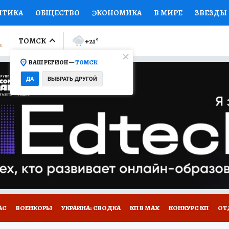
ИТИКА
ОБЩЕСТВО
ЭКОНОМИКА
В МИРЕ
ЗВЕЗДЫ
ЛУМНИСТЫ
ПРОИСШЕСТВИЯ
НАЦИОНАЛЬНЫЕ ПРОЕК
ТОМСК
+21
°
ВАШ РЕГИОН —
ТОМСК
Ы
ОТКРЫВАЕМ МИР
Я ЗНАЮ
СЕМЬЯ
ЖЕНСКИЕ СЕ
ДА
ВЫБРАТЬ ДРУГОЙ
ПРОМОКОДЫ
СЕРИАЛЫ
СПЕЦПРОЕКТЫ
ДЕФИЦИТ
ВИЗОР
КОЛЛЕКЦИИ
КОНКУРСЫ
РАБОТА У НАС
ГИ
НА САЙТЕ
АС
ВОЕНКОРЫ
УКРАИНА: СВОДКА
КП В МАХ
КОНКУРС КП
ОТ